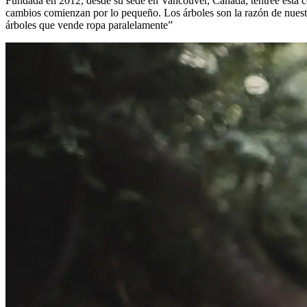
Fundada en 2012, desde su sede en Vancouver, Canadá, tentree está 
cambios comienzan por lo pequeño. Los árboles son la razón de nues
árboles que vende ropa paralelamente”