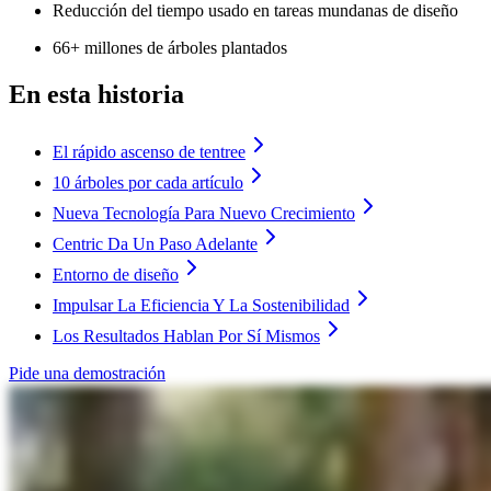
Reducción del tiempo usado en tareas mundanas de diseño
66+ millones de árboles plantados
En esta historia
El rápido ascenso de tentree
10 árboles por cada artículo
Nueva Tecnología Para Nuevo Crecimiento
Centric Da Un Paso Adelante
Entorno de diseño
Impulsar La Eficiencia Y La Sostenibilidad
Los Resultados Hablan Por Sí Mismos
Pide una demostración