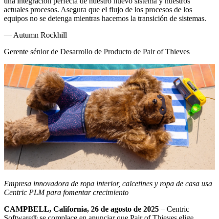
una integración perfecta de nuestro nuevo sistema y nuestros
actuales procesos. Asegura que el flujo de los procesos de los
equipos no se detenga mientras hacemos la transición de sistemas.
—
Autumn Rockhill
Gerente sénior de Desarrollo de Producto de Pair of Thieves
Empresa innovadora de ropa interior, calcetines y ropa de casa usa
Centric PLM para fomentar crecimiento
CAMPBELL, California, 26 de agosto de 2025
– Centric
Software
®
se complace en anunciar que Pair of Thieves elige