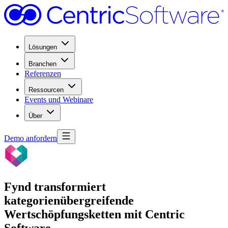
Lösungen
Branchen
Referenzen
Ressourcen
Events und Webinare
Über
Demo anfordern
Fynd transformiert
kategorienübergreifende
Wertschöpfungsketten mit Centric