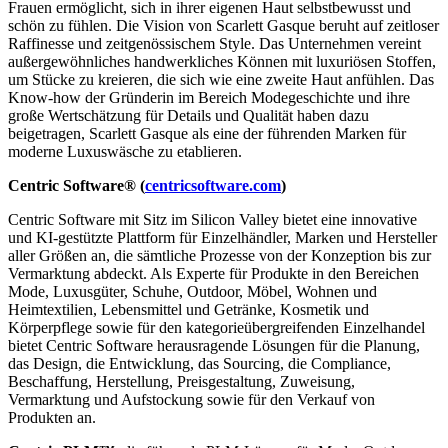
Frauen ermöglicht, sich in ihrer eigenen Haut selbstbewusst und
schön zu fühlen. Die Vision von Scarlett Gasque beruht auf zeitloser
Raffinesse und zeitgenössischem Style. Das Unternehmen vereint
außergewöhnliches handwerkliches Können mit luxuriösen Stoffen,
um Stücke zu kreieren, die sich wie eine zweite Haut anfühlen. Das
Know-how der Gründerin im Bereich Modegeschichte und ihre
große Wertschätzung für Details und Qualität haben dazu
beigetragen, Scarlett Gasque als eine der führenden Marken für
moderne Luxuswäsche zu etablieren.
Centric Software® (
centricsoftware.com
)
Centric Software mit Sitz im Silicon Valley bietet eine innovative
und KI-gestützte Plattform für Einzelhändler, Marken und Hersteller
aller Größen an, die sämtliche Prozesse von der Konzeption bis zur
Vermarktung abdeckt. Als Experte für Produkte in den Bereichen
Mode, Luxusgüter, Schuhe, Outdoor, Möbel, Wohnen und
Heimtextilien, Lebensmittel und Getränke, Kosmetik und
Körperpflege sowie für den kategorieübergreifenden Einzelhandel
bietet Centric Software herausragende Lösungen für die Planung,
das Design, die Entwicklung, das Sourcing, die Compliance,
Beschaffung, Herstellung, Preisgestaltung, Zuweisung,
Vermarktung und Aufstockung sowie für den Verkauf von
Produkten an.