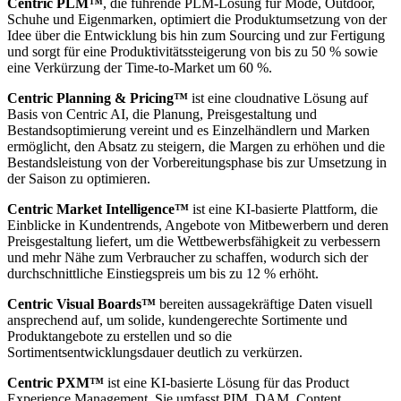
Centric PLM™
, die führende PLM-Lösung für Mode, Outdoor,
Schuhe und Eigenmarken, optimiert die Produktumsetzung von der
Idee über die Entwicklung bis hin zum Sourcing und zur Fertigung
und sorgt für eine Produktivitätssteigerung von bis zu 50 % sowie
eine Verkürzung der Time-to-Market um 60 %.
Centric Planning & Pricing™
ist eine cloudnative Lösung auf
Basis von Centric AI, die Planung, Preisgestaltung und
Bestandsoptimierung vereint und es Einzelhändlern und Marken
ermöglicht, den Absatz zu steigern, die Margen zu erhöhen und die
Bestandsleistung von der Vorbereitungsphase bis zur Umsetzung in
der Saison zu optimieren.
Centric Market Intelligence™
ist eine KI-basierte Plattform, die
Einblicke in Kundentrends, Angebote von Mitbewerbern und deren
Preisgestaltung liefert, um die Wettbewerbsfähigkeit zu verbessern
und mehr Nähe zum Verbraucher zu schaffen, wodurch sich der
durchschnittliche Einstiegspreis um bis zu 12 % erhöht.
Centric Visual Boards™
bereiten aussagekräftige Daten visuell
ansprechend auf, um solide, kundengerechte Sortimente und
Produktangebote zu erstellen und so die
Sortimentsentwicklungsdauer deutlich zu verkürzen.
Centric PXM™
ist eine KI-basierte Lösung für das Product
Experience Management. Sie umfasst PIM, DAM, Content