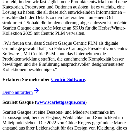
Umfeld, in dem wir fast täglich neue Produkte entwickeln und neue
Kategorien, Prototypen und Optionen ausloten, ist es wichtig, eine
Lösung zu haben, die all diese sich entwickelnden Informationen –
einschließlich der Details zu den Lieferanten – an einem Ort
strukturiert.“ Sobald die Implementierung abgeschlossen ist, möchte
Scarlett Gasque eine große Menge an SKUs für die Herbst/Winter-
Kollektion 2025 mit Centric PLM verwalten.
„Wir freuen uns, dass Scarlett Gasque Centric PLM als digitale
Grundlage gewählt hat“, so Fabrice Canonge, President von Centric
Software. „Mit Centric PLM kann das Unternehmen die
Produktentwicklung straffen, die zunehmende Komplexität besser
bewältigen und die Einführung anspruchsvoller, designorientierter
Kollektionen beschleunigen.“
Erfahren Sie mehr über
Centric Software
.
Demo anfordern
Scarlett Gasque (
www.scarlettgasque.com
)
Scarlett Gasque ist eine Dessous- und Miederwarenmarke im
Luxussegment, bei der Eleganz, Weiblichkeit und Sinnlichkeit im
Mittelpunkt stehen. Die 2022 von Chloe Rogers gegründete Marke
entstand aus ihrer Leidenschaft für das Design von Kleidung, die es