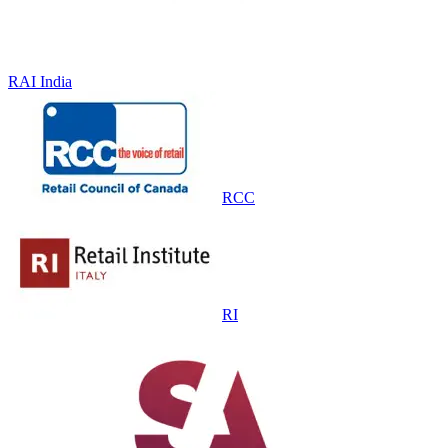
RAI India
RCC
RI