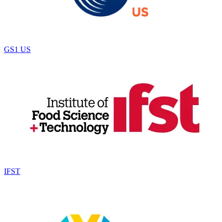
GS1 US
IFST