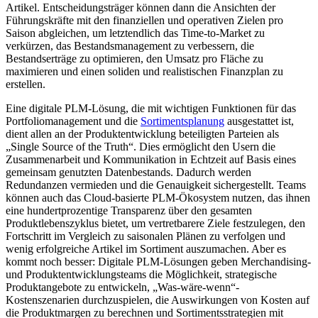
Artikel. Entscheidungsträger können dann die Ansichten der
Führungskräfte mit den finanziellen und operativen Zielen pro
Saison abgleichen, um letztendlich das Time-to-Market zu
verkürzen, das Bestandsmanagement zu verbessern, die
Bestandserträge zu optimieren, den Umsatz pro Fläche zu
maximieren und einen soliden und realistischen Finanzplan zu
erstellen.
Eine digitale PLM-Lösung, die mit wichtigen Funktionen für das
Portfoliomanagement und die
Sortimentsplanung
ausgestattet ist,
dient allen an der Produktentwicklung beteiligten Parteien als
„Single Source of the Truth“. Dies ermöglicht den Usern die
Zusammenarbeit und Kommunikation in Echtzeit auf Basis eines
gemeinsam genutzten Datenbestands. Dadurch werden
Redundanzen vermieden und die Genauigkeit sichergestellt. Teams
können auch das Cloud-basierte PLM-Ökosystem nutzen, das ihnen
eine hundertprozentige Transparenz über den gesamten
Produktlebenszyklus bietet, um vertretbarere Ziele festzulegen, den
Fortschritt im Vergleich zu saisonalen Plänen zu verfolgen und
wenig erfolgreiche Artikel im Sortiment auszumachen. Aber es
kommt noch besser: Digitale PLM-Lösungen geben Merchandising-
und Produktentwicklungsteams die Möglichkeit, strategische
Produktangebote zu entwickeln, „Was-wäre-wenn“-
Kostenszenarien durchzuspielen, die Auswirkungen von Kosten auf
die Produktmargen zu berechnen und Sortimentsstrategien mit