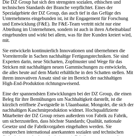
Die DZ Group hat sich den strengsten sozialen, ethischen und
technischen Standards der Branche verpflichtet. Eines der
Spezialgebiete der DZ Group, das auch tief in das Gefüge des
Unternehmens eingebunden ist, ist ihr Engagement für Forschung
und Entwicklung (F&E). Ihr F&E-Team vertritt nicht nur eine
Abteilung im Unternehmen, sondern ist auch in ihren Arbeitsablauf
eingebunden und wirkt bei allem, was für ihre Kunden kreiert wird,
mit.
Sie entwickeln kontinuierlich Innovationen und übernehmen die
Vorreiterrolle in Sachen nachhaltige Fertigungstechniken. Sie sind
Experten darin, neue Sticharten, Zopfmuster und Wege für das
Stricken mit nachhaltigen neuen Garnmischungen zu entwickeln,
die alles heute auf dem Markt erhältliche in den Schatten stellen. Mit
ihrem innovativen Ansatz sind sie im Bereich der nachhaltigen
High-End-Produktion richtungsweisend.
Eine der spannendsten Entwicklungen bei der DZ Group, die einen
Beleg für ihre Bemühungen um Nachhaltigkeit darstellt, ist die
kürzlich eröffnete Zweigstelle in Ulaanbaatar, Mongolei, die sich der
nachhaltigen Kaschmirproduktion widmet. Hochqualifizierte
Mitarbeiter der DZ Group reisen außerdem von Fabrik zu Fabrik,
um sicherzustellen, dass höchste Standards; Qualität, nationale
Gesetze und die Fabrikvorgaben eingehalten werden. Sie
entsprechen international anerkannten sozialen und technischen