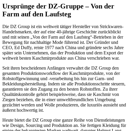
Ursprünge der DZ-Gruppe – Von der
Farm auf den Laufsteg
Die DZ Group ist ein weltweit tätiger Hersteller von Strickwaren-
Handelsmarken, der auf eine 40-jährige Geschichte zurückblickt
und mit seinen „Von der Farm auf den Laufsteg“-Betrieben in der
Bewegung für nachhaltige Mode führend ist. Der Gründer und
CEO, Ed Duffy, reiste 1977 nach China und gründete sechs Jahre
später sein Unternehmen, das der Produktion und dem Export der
weltweit besten Kaschmirprodukte aus China verschrieben war.
Seit ihren bescheidenen Anfängen verwaltet die DZ Group den
gesamten Produktionsworkflow der Kaschmirprodukte, von der
Rohstoffgewinnung und -verarbeitung bis hin zur Garn- und
Bekleidungsherstellung. Indem sie alle Produktionsschritte steuern,
garantieren sie den Zugang zu den besten Rohstoffen. Zu ihrer
Qualitätskontrolle gehört beispielsweise, dass sie Kaschmir von
Ziegen beziehen, die in einer umweltfreundlichen Umgebung
gezüchtet werden und Wolle produzieren, die luxuriös aussieht und
äußerst hochwertig ist.
Heute bietet die DZ Group eine ganze Reihe von Dienstleistungen
wie Design, Sourcing und Produktion an. Sie fertigen Kleidung für
einige der bekanntesten Marken weltweit, darunter Helmut Lang,