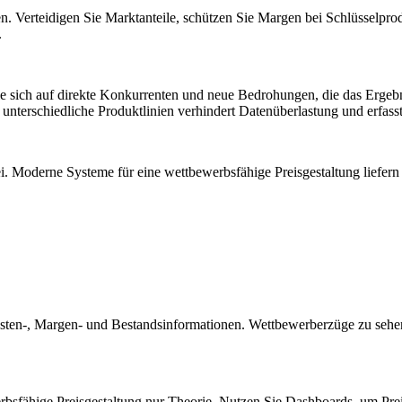
agen. Verteidigen Sie Marktanteile, schützen Sie Margen bei Schlüsselp
.
e sich auf direkte Konkurrenten und neue Bedrohungen, die das Ergebni
unterschiedliche Produktlinien verhindert Datenüberlastung und erfass
. Moderne Systeme für eine wettbewerbsfähige Preisgestaltung liefern 
Kosten-, Margen- und Bestandsinformationen. Wettbewerberzüge zu sehe
erbsfähige Preisgestaltung nur Theorie. Nutzen Sie Dashboards, um Pr