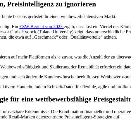
n, Preisintelligenz zu ignorieren
r heute bestens gerüstet für einen wettbewerbsintensiven Markt.
ichtig. Ein
ESW-Bericht von 2023
ergab, dass fast ein Viertel der Käu
ssor Chris Hydock (Tulane University) zeigt, dass unterschiedliche Pre
en, die etwa auf „Geschmack“ oder „Qualitätsvorteile“ achten.
hieren auf mehr Plattformen als je zuvor, was die Anzahl der zu überw
Wettbewerbsfähigkeit und Skalierung der Rentabilität erfordert ein da
ungen und sich ändernde Kundenwünsche beeinflussen Wettbewerbspreise 
ktivem Handeln, indem Echtzeit-Daten für flexible, agile und profitabl
gie für eine wettbewerbsfähige Preisgestalt
auf umsetzbare Erkenntnisse. Die Kombination finanzieller und operative
ende Retail-Marken datenzentrierte Preisintelligenz-Strategien auf.