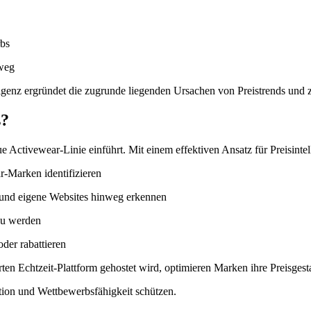
rbs
nweg
ligenz ergründet die zugrunde liegenden Ursachen von Preistrends und 
s?
ue Activewear-Linie einführt. Mit einem effektiven Ansatz für Preisinte
r-Marken identifizieren
 und eigene Websites hinweg erkennen
 zu werden
der rabattieren
erten Echtzeit-Plattform gehostet wird, optimieren Marken ihre Preisge
ition und Wettbewerbsfähigkeit schützen.