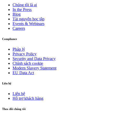
Chúng tôi là ai
In the Press
Blog
Tài nguyên học tập
Events & Webinars
Careers
Compliance
Pháp lý
Privacy Policy
Security and Data Privacy
Chính sách cookie
Modern Slavery Statement
EU Data Act
Liên hệ
Liên hệ
Hỗ trợ khách hàng
Theo dõi chúng tôi