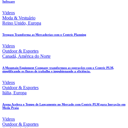
Software
Videos
Moda & Vestuário
Reino Unido, Europa
Trespass Transforma as Mercadorias com o Centric Planning
Videos
Outdoor & Esportes
Canadá, América do Norte
A Mountain Equipment Company transformou as operações com o Centric PLM,
simplificando os fluxos de trabalho e impulsionando a eficiência.
Videos
Outdoor & Esportes
Itália, Europa
Arena Acelera o Tempo de Lançamento no Mercado com Centric PLM para Inovação em
Moda Praia
Videos
Outdoor & Esportes