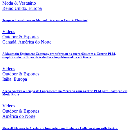
Moda & Vestuário
Reino Unido, Europa
Trespass Transforma as Mercadorias com o Centric Planning
Videos
Outdoor & Esportes
Canadá, América do Norte
A Mountain Equipment Company transformou as operações com o Centric PLM,
simplificando os fluxos de trabalho e impulsionando a eficiência.
Videos
Outdoor & Esportes
Itália, Europa
Arena Acelera o Tempo de Lançamento no Mercado com Centric PLM para Inovação em
Moda Praia
Videos
Outdoor & Esportes
América do Norte
Merrell Chooses to Accelerate Innovation and Enhance Collaboration with Centric