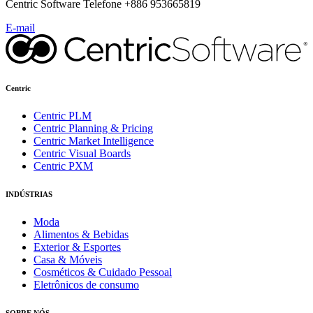
Centric Software Telefone +886 953665819
E-mail
Centric
Centric PLM
Centric Planning & Pricing
Centric Market Intelligence
Centric Visual Boards
Centric PXM
INDÚSTRIAS
Moda
Alimentos & Bebidas
Exterior & Esportes
Casa & Móveis
Cosméticos & Cuidado Pessoal
Eletrônicos de consumo
SOBRE NÓS