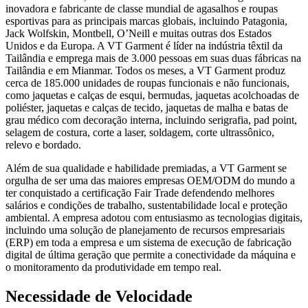
inovadora e fabricante de classe mundial de agasalhos e roupas
esportivas para as principais marcas globais, incluindo Patagonia,
Jack Wolfskin, Montbell, O’Neill e muitas outras dos Estados
Unidos e da Europa. A VT Garment é líder na indústria têxtil da
Tailândia e emprega mais de 3.000 pessoas em suas duas fábricas na
Tailândia e em Mianmar. Todos os meses, a VT Garment produz
cerca de 185.000 unidades de roupas funcionais e não funcionais,
como jaquetas e calças de esqui, bermudas, jaquetas acolchoadas de
poliéster, jaquetas e calças de tecido, jaquetas de malha e batas de
grau médico com decoração interna, incluindo serigrafia, pad point,
selagem de costura, corte a laser, soldagem, corte ultrassônico,
relevo e bordado.
Além de sua qualidade e habilidade premiadas, a VT Garment se
orgulha de ser uma das maiores empresas OEM/ODM do mundo a
ter conquistado a certificação Fair Trade defendendo melhores
salários e condições de trabalho, sustentabilidade local e proteção
ambiental. A empresa adotou com entusiasmo as tecnologias digitais,
incluindo uma solução de planejamento de recursos empresariais
(ERP) em toda a empresa e um sistema de execução de fabricação
digital de última geração que permite a conectividade da máquina e
o monitoramento da produtividade em tempo real.
Necessidade de Velocidade