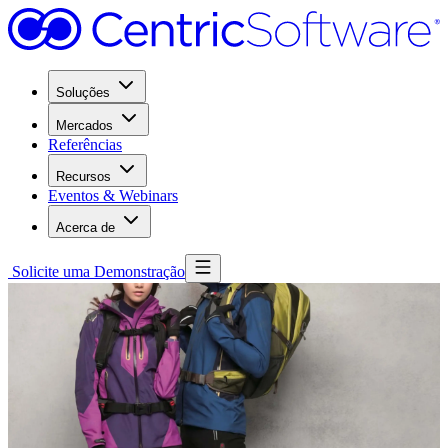
Soluções
Mercados
Referências
Recursos
Eventos & Webinars
Acerca de
Solicite uma Demonstração