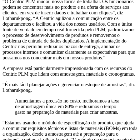
“O Centric PLM mudou nossa forma de trabalhar. Os funcionários
podem se concentrar mais no produto e na oferta de serviços aos
clientes, em vez de inserir dados e trabalhar com cliques”, diz
Lotharukpong. “A Centric agilizou a comunicação entre os
departamentos e facilitou a vida dos nossos usuários. Com a única
fonte de verdade em tempo real fornecida pelo PLM, padronizamos
o processo de desenvolvimento de produtos e removemos o
problema de entrada de dados duplicados. A implementação do
Centric nos permitiu reduzir os prazos de entrega, alinhar os
processos internos e comunicar claramente as expectativas para que
possamos nos concentrar mais em nossos produtos.”
A empresa está particularmente impressionada com os recursos do
Centric PLM que lidam com amostragem, materiais e cronogramas.
“É mais fácil planejar ações e gerenciar o estoque de amostras”, diz
Lotharukpong.
Aumentamos a precisão no custo, melhoramos a taxa
de amostragem única em 80% e reduzimos o tempo
gasto na preparação de materiais para criar amostras.
“Estamos usando o módulo de especificação do produto, que ajuda
a comunicar requisitos técnicos e listas de materiais (BOMs) em toda
a organização, desde a amostragem até a preparação para o
volume”, continua Lotharukpong. “O módulo de gerenciamento de