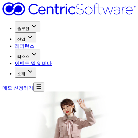
솔루션
산업
레퍼런스
리소스
이벤트 및 웨비나
소개
데모 신청하기