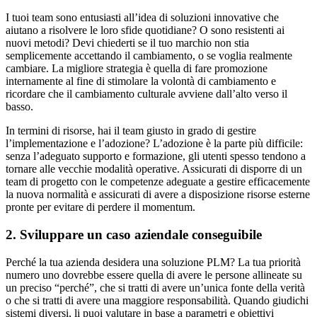
I tuoi team sono entusiasti all’idea di soluzioni innovative che
aiutano a risolvere le loro sfide quotidiane? O sono resistenti ai
nuovi metodi? Devi chiederti se il tuo marchio non stia
semplicemente accettando il cambiamento, o se voglia realmente
cambiare. La migliore strategia è quella di fare promozione
internamente al fine di stimolare la volontà di cambiamento e
ricordare che il cambiamento culturale avviene dall’alto verso il
basso.
In termini di risorse, hai il team giusto in grado di gestire
l’implementazione e l’adozione? L’adozione è la parte più difficile:
senza l’adeguato supporto e formazione, gli utenti spesso tendono a
tornare alle vecchie modalità operative. Assicurati di disporre di un
team di progetto con le competenze adeguate a gestire efficacemente
la nuova normalità e assicurati di avere a disposizione risorse esterne
pronte per evitare di perdere il momentum.
2. Sviluppare un caso aziendale conseguibile
Perché la tua azienda desidera una soluzione PLM? La tua priorità
numero uno dovrebbe essere quella di avere le persone allineate su
un preciso “perché”, che si tratti di avere un’unica fonte della verità
o che si tratti di avere una maggiore responsabilità. Quando giudichi
sistemi diversi, li puoi valutare in base a parametri e obiettivi