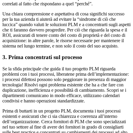
correlati al fatto che rispondano a quel “perché”.
Una chiara comprensione e aspettativa di cosa significhi successo
per la tua azienda ti aiuterà ad evitare la “sindrome di ciò che
luccica” quando valuti le soluzioni PLM e a concentrarti sugli aspetti
che ti faranno davvero progredire. Per ciò che riguarda la spesa e il
ROI, assicurati di tenere conto del costo di proprietà e del costo di
acquisizione: in altre parole, le risorse necessarie per mantenere il
sistema nel lungo termine, e non solo il costo del suo acquisto.
3. Prima concentrati sul processo
Se la sfida principale che guida il tuo progetto PLM riguarda
problemi con i tuoi processi, liberatene prima dell’implementazione:
i processi difettosi possono solo peggiorare in presenza di maggior
tecnologia! Risolvi ogni problema esistente che ha a che fare con
duplicazione, inefficienza e possibilità di cambiamento. Scopri se i
dipartimenti comunicano in modo efficace, utilizzano calendari
condivisi e hanno operazioni standardizzate.
Prima di buttarti in un progetto PLM, documenta i tuoi processi
esistenti e assicurati che ci sia chiarezza e coerenza all’interno
dell’organizzazione. Cerca fornitori di PLM che sono specializzati
nel tuo settore al fine di avere dei fornitori in grado di consigliarti
sulle best practice e concentrati su cambiamenti dei processi ad alto