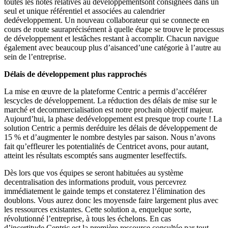
toutes les notes relatives au développementsont consignées dans un
seul et unique référentiel et associées au calendrier
dedéveloppement. Un nouveau collaborateur qui se connecte en
cours de route sauraprécisément à quelle étape se trouve le processus
de développement et lestâches restant à accomplir. Chacun navigue
également avec beaucoup plus d’aisanced’une catégorie à l’autre au
sein de l’entreprise.
Délais de développement plus rapprochés
La mise en œuvre de la plateforme Centric a permis d’accélérer
lescycles de développement. La réduction des délais de mise sur le
marché et decommercialisation est notre prochain objectif majeur.
Aujourd’hui, la phase dedéveloppement est presque trop courte ! La
solution Centric a permis deréduire les délais de développement de
15 % et d’augmenter le nombre destyles par saison. Nous n’avons
fait qu’effleurer les potentialités de Centricet avons, pour autant,
atteint les résultats escomptés sans augmenter leseffectifs.
Dès lors que vos équipes se seront habituées au système
decentralisation des informations produit, vous percevrez
immédiatement le gainde temps et constaterez l’élimination des
doublons. Vous aurez donc les moyensde faire largement plus avec
les ressources existantes. Cette solution a, enquelque sorte,
révolutionné l’entreprise, à tous les échelons. En cas
d’incertitude,Centric est la première ressource consultée par tout