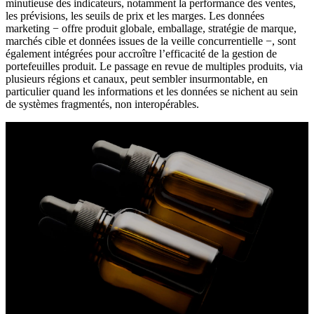
minutieuse des indicateurs, notamment la performance des ventes,
les prévisions, les seuils de prix et les marges. Les données
marketing − offre produit globale, emballage, stratégie de marque,
marchés cible et données issues de la veille concurrentielle −, sont
également intégrées pour accroître l’efficacité de la gestion de
portefeuilles produit. Le passage en revue de multiples produits, via
plusieurs régions et canaux, peut sembler insurmontable, en
particulier quand les informations et les données se nichent au sein
de systèmes fragmentés, non interopérables.