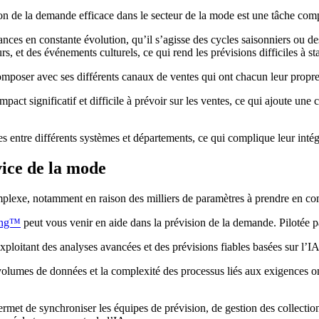
sion de la demande efficace dans le secteur de la mode est une tâche c
dances en constante évolution, qu’il s’agisse des cycles saisonniers o
 et des événements culturels, ce qui rend les prévisions difficiles à stab
omposer avec ses différents canaux de ventes qui ont chacun leur propr
t significatif et difficile à prévoir sur les ventes, ce qui ajoute une
s entre différents systèmes et départements, ce qui complique leur intégr
vice de la mode
omplexe, notamment en raison des milliers de paramètres à prendre en co
ning™
peut vous venir en aide dans la prévision de la demande. Pilotée par 
xploitant des analyses avancées et des prévisions fiables basées sur l’IA
olumes de données et la complexité des processus liés aux exigences om
rmet de synchroniser les équipes de prévision, de gestion des collection