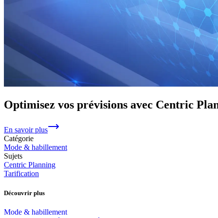
Optimisez vos prévisions avec Centric Pla
En savoir plus
Catégorie
Mode & habillement
Sujets
Centric Planning
Tarification
Découvrir plus
Mode & habillement