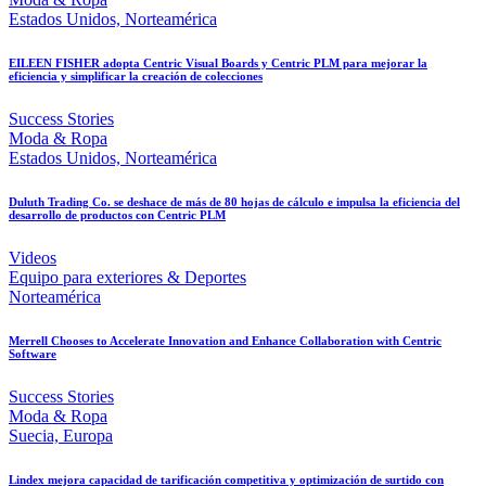
Estados Unidos, Norteamérica
EILEEN FISHER adopta Centric Visual Boards y Centric PLM para mejorar la
eficiencia y simplificar la creación de colecciones
Success Stories
Moda & Ropa
Estados Unidos, Norteamérica
Duluth Trading Co. se deshace de más de 80 hojas de cálculo e impulsa la eficiencia del
desarrollo de productos con Centric PLM
Videos
Equipo para exteriores & Deportes
Norteamérica
Merrell Chooses to Accelerate Innovation and Enhance Collaboration with Centric
Software
Success Stories
Moda & Ropa
Suecia, Europa
Lindex mejora capacidad de tarificación competitiva y optimización de surtido con