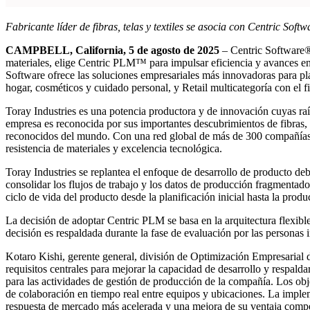
Fabricante líder de fibras, telas y textiles se asocia con Centric So
CAMPBELL, California, 5 de agosto de 2025
– Centric Software
materiales, elige Centric PLM™ para impulsar eficiencia y avances en 
Software ofrece las soluciones empresariales más innovadoras para plani
hogar, cosméticos y cuidado personal, y Retail multicategoría con el fi
Toray Industries es una potencia productora y de innovación cuyas raí
empresa es reconocida por sus importantes descubrimientos de fibras,
reconocidos del mundo. Con una red global de más de 300 compañías,
resistencia de materiales y excelencia tecnológica.
Toray Industries se replantea el enfoque de desarrollo de producto de
consolidar los flujos de trabajo y los datos de producción fragmentado
ciclo de vida del producto desde la planificación inicial hasta la produ
La decisión de adoptar Centric PLM se basa en la arquitectura flexible 
decisión es respaldada durante la fase de evaluación por las personas i
Kotaro Kishi, gerente general, división de Optimización Empresarial 
requisitos centrales para mejorar la capacidad de desarrollo y respal
para las actividades de gestión de producción de la compañía. Los objet
de colaboración en tiempo real entre equipos y ubicaciones. La impl
respuesta de mercado más acelerada y una mejora de su ventaja compe