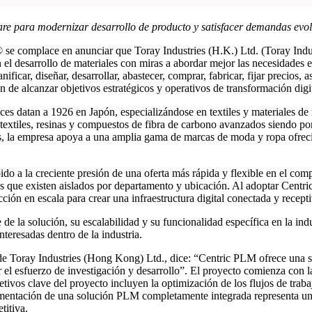
ftware para modernizar desarrollo de producto y satisfacer demandas ev
®
se complace en anunciar que Toray Industries (H.K.) Ltd. (Toray Indust
el desarrollo de materiales con miras a abordar mejor las necesidades e
ficar, diseñar, desarrollar, abastecer, comprar, fabricar, fijar precios, 
n de alcanzar objetivos estratégicos y operativos de transformación digit
ces datan a 1926 en Japón, especializándose en textiles y materiales de 
 textiles, resinas y compuestos de fibra de carbono avanzados siendo p
 la empresa apoya a una amplia gama de marcas de moda y ropa ofrecie
bido a la creciente presión de una oferta más rápida y flexible en el co
s que existen aislados por departamento y ubicación. Al adoptar Centric
cción en escala para crear una infraestructura digital conectada y recepti
de la solución, su escalabilidad y su funcionalidad específica en la indu
nteresadas dentro de la industria.
de Toray Industries (Hong Kong) Ltd., dice: “Centric PLM ofrece una s
dar el esfuerzo de investigación y desarrollo”. El proyecto comienza co
ivos clave del proyecto incluyen la optimización de los flujos de trabajo
ementación de una solución PLM completamente integrada representa un 
titiva.