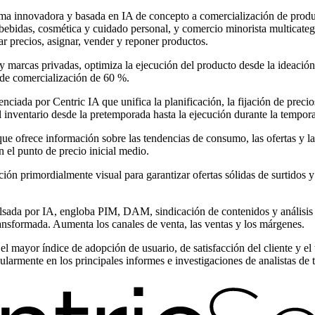
rma innovadora y basada en IA de concepto a comercialización de produc
bebidas, cosmética y cuidado personal, y comercio minorista multicatego
ijar precios, asignar, vender y reponer productos.
y marcas privadas, optimiza la ejecución del producto desde la ideación 
 de comercialización de 60 %.
nciada por Centric IA que unifica la planificación, la fijación de preci
l inventario desde la pretemporada hasta la ejecución durante la tempor
e ofrece información sobre las tendencias de consumo, las ofertas y la 
el punto de precio inicial medio.
ción primordialmente visual para garantizar ofertas sólidas de surtido
sada por IA, engloba PIM, DAM, sindicación de contenidos y análisis de
ansformada. Aumenta los canales de venta, las ventas y los márgenes.
l mayor índice de adopción de usuario, de satisfacción del cliente y el 
ularmente en los principales informes e investigaciones de analistas de