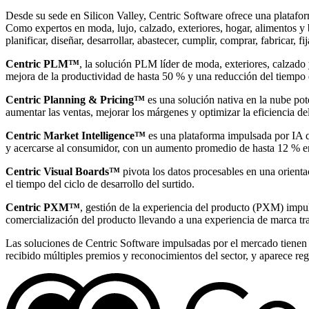
Desde su sede en Silicon Valley, Centric Software ofrece una platafo
Como expertos en moda, lujo, calzado, exteriores, hogar, alimentos y 
planificar, diseñar, desarrollar, abastecer, cumplir, comprar, fabricar, f
Centric PLM™
, la solución PLM líder de moda, exteriores, calzado 
mejora de la productividad de hasta 50 % y una reducción del tiempo
Centric Planning & Pricing™
es una solución nativa en la nube pote
aumentar las ventas, mejorar los márgenes y optimizar la eficiencia de
Centric Market Intelligence™
es una plataforma impulsada por IA qu
y acercarse al consumidor, con un aumento promedio de hasta 12 % en 
Centric Visual Boards™
pivota los datos procesables en una orienta
el tiempo del ciclo de desarrollo del surtido.
Centric PXM™
, gestión de la experiencia del producto (PXM) impul
comercialización del producto llevando a una experiencia de marca tr
Las soluciones de Centric Software impulsadas por el mercado tienen e
recibido múltiples premios y reconocimientos del sector, y aparece reg