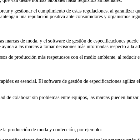
, que van desde normas laborales hasta requisitos ambientales.
rear y gestionar el cumplimiento de estas regulaciones, al garantizar q
mantengan una reputación positiva ante consumidores y organismos regu
s marcas de moda, y el software de gestión de especificaciones puede r
re ayuda a las marcas a tomar decisiones más informadas respecto a la ad
sos de producción más respetuosos con el medio ambiente, al reducir el
pidez es esencial. El software de gestión de especificaciones agiliza el
idad de colaborar sin problemas entre equipos, las marcas pueden lanza
 de la producción de moda y confección, por ejemplo: