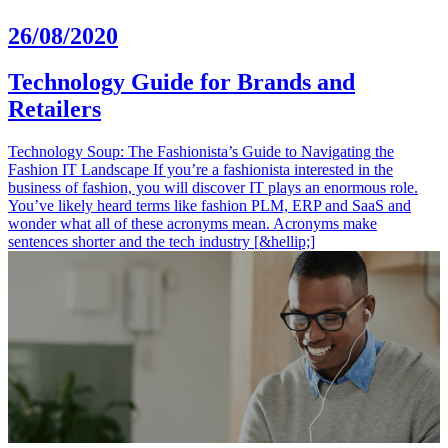
26/08/2020
Technology Guide for Brands and
Retailers
Technology Soup: The Fashionista’s Guide to Navigating the
Fashion IT Landscape If you’re a fashionista interested in the
business of fashion, you will discover IT plays an enormous role.
You’ve likely heard terms like fashion PLM, ERP and SaaS and
wonder what all of these acronyms mean. Acronyms make
sentences shorter and the tech industry [&hellip;]