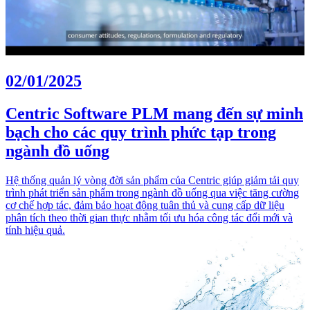
02/01/2025
Centric Software PLM mang đến sự minh
bạch cho các quy trình phức tạp trong
ngành đồ uống
Hệ thống quản lý vòng đời sản phẩm của Centric giúp giảm tải quy
trình phát triển sản phẩm trong ngành đồ uống qua việc tăng cường
cơ chế hợp tác, đảm bảo hoạt động tuân thủ và cung cấp dữ liệu
phân tích theo thời gian thực nhằm tối ưu hóa công tác đổi mới và
tính hiệu quả.