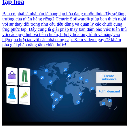
tạp hóa
Bạn có phải là nhà bán lẻ hàng tạp hóa đang muốn thúc đẩy sự tăng
trưởng của nhãn hàng riêng? Centric Software® giúp bạn thích nghi
với sự thay đổi trong nhu cầu tiêu dùng và quản lý các chuỗi cung
ứng phức tạp. Đây cũng là giải pháp thay bạn đảm bảo việc tuân thủ
với các quy định và tiêu chuẩn, hợp lý hóa quy trình và nâng cao
hiệu quả hợp tác với các nhà cung cấp. Xem video ngay để khám
phá giải pháp nâng tầm chiến lược!