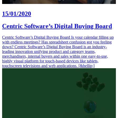
15/01/2020
Centric Software’s Digital Buying Board
Centric Software’s Digital Buying Board Is your calendar filling up
with endless meetings? Has spreadsheet confusion got you feeling
down? Centric Software’s Digital Buying Board is an industry-
leading innovation unifying product and category teams,
merchandisers, internal buyers and sales within one easy-to-use,
highly visual platform for touch-based devices like tablets,
touchscreen televisions and web applications. [&hellip;]