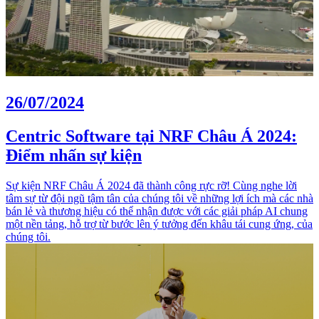
26/07/2024
Centric Software tại NRF Châu Á 2024:
Điểm nhấn sự kiện
Sự kiện NRF Châu Á 2024 đã thành công rực rỡ! Cùng nghe lời
tâm sự từ đội ngũ tậm tân của chúng tôi về những lợi ích mà các nhà
bán lẻ và thương hiệu có thể nhận được với các giải pháp AI chung
một nền tảng, hỗ trợ từ bước lên ý tưởng đến khâu tái cung ứng, của
chúng tôi.