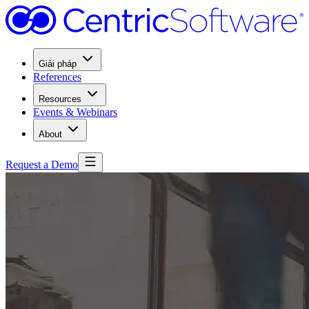
Giải pháp
References
Resources
Events & Webinars
About
Request a Demo