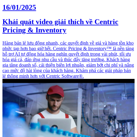
16/01/2025
Khái quát video giải thích về Centric
Pricing & Inventory
Hàng bán lẻ lưu động nhanh, các quyết định về giá và hàng tồn kho
phức tạp hơn bao giờ hết. Centric Pricing & Inventory™ là nền tảng
hỗ trợ AI tự động hóa hàng nghìn quyết định trong vài phút, tối ưu
hóa giá cả, đáp ứng nhu cầu và thúc đẩy tăng trưởng. Khách hàng
gia tăng doanh số, cải thiện biên lợi nhuận, giảm bớt chi phí và nâng
cao mức độ hài lòng của khách hàng. Khám phá các giải pháp bán
lẻ thông minh hơn với Centric Software®.