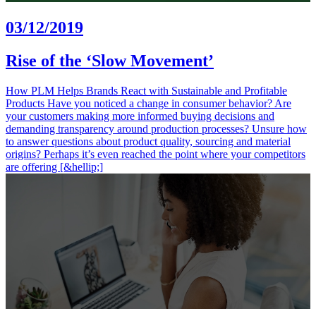
03/12/2019
Rise of the ‘Slow Movement’
How PLM Helps Brands React with Sustainable and Profitable
Products Have you noticed a change in consumer behavior? Are
your customers making more informed buying decisions and
demanding transparency around production processes? Unsure how
to answer questions about product quality, sourcing and material
origins? Perhaps it’s even reached the point where your competitors
are offering [&hellip;]