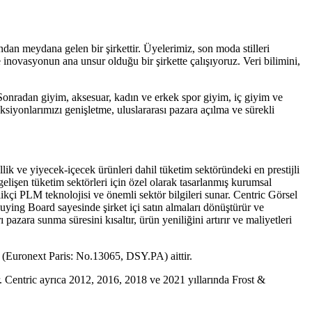
an meydana gelen bir şirkettir. Üyelerimiz, son moda stilleri
e inovasyonun ana unsur olduğu bir şirkette çalışıyoruz. Veri bilimini,
Sonradan giyim, aksesuar, kadın ve erkek spor giyim, iç giyim ve
ksiyonlarımızı genişletme, uluslararası pazara açılma ve sürekli
ik ve yiyecek-içecek ürünleri dahil tüketim sektöründeki en prestijli
işen tüketim sektörleri için özel olarak tasarlanmış kurumsal
likçi PLM teknolojisi ve önemli sektör bilgileri sunar. Centric Görsel
uying Board sayesinde şirket içi satın almaları dönüştürür ve
pazara sunma süresini kısaltır, ürün yeniliğini artırır ve maliyetleri
 (Euronext Paris: No.13065, DSY.PA) aittir.
r. Centric ayrıca 2012, 2016, 2018 ve 2021 yıllarında Frost &