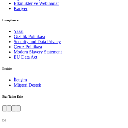
Etkinlikler ve Webinarlar
Kariyer
Compliance
Yasal
Gizlilik Politikası
Security and Data Privacy
Çerez Politikası
Modern Slavery Statement
EU Data Act
İletişim
İletişim
Müşteri Destek
Bizi Takip Edin
Dil