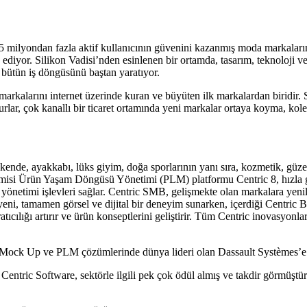
 milyondan fazla aktif kullanıcının güvenini kazanmış moda markalarınd
h ediyor. Silikon Vadisi’nden esinlenen bir ortamda, tasarım, teknoloji v
iz bütün iş döngüsünü baştan yaratıyor.
rkalarını internet üzerinde kuran ve büyüten ilk markalardan biridir. 
urlar, çok kanallı bir ticaret ortamında yeni markalar ortaya koyma, kole
nde, ayakkabı, lüks giyim, doğa sporlarının yanı sıra, kozmetik, güzell
misi Ürün Yaşam Döngüsü Yönetimi (PLM) platformu Centric 8, hızla gel
n yönetimi işlevleri sağlar. Centric SMB, gelişmekte olan markalara yeni
yeni, tamamen görsel ve dijital bir deneyim sunarken, içerdiği Centric B
ılığı artırır ve ürün konseptlerini geliştirir. Tüm Centric inovasyonları 
al Mock Up ve PLM çözümlerinde dünya lideri olan Dassault Systèmes’e
entric Software, sektörle ilgili pek çok ödül almış ve takdir görmüştü