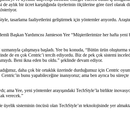
de aylık bir ücret karşılığında üyelerinin ölçülerine göre özel olarak d
österiyor.
tyle, tasarlama faaliyetlerini geliştirmek için yöntemler arıyordu. Araş
mli Başkan Yardımcısı Jamieson Yee “Müşterilerimize her hafta yeni bir
zmanıyla çalışmaya başladı. Yee bu konuda, “Bütün ürün oluşturma sür
inde de en çok Centric’i tercih ediyordu. Biz de pek çok sistemi incele
 kısmıydı. Beni ikna eden bu oldu.” şeklinde devam ediyor.
dığımız, daha çok bir ortaklık üzerinde durduğumuz için Centric oyum
ı ve Centric’in bunu yapabileceğine inanıyoruz; ama ben ayrıca bu süreçt
ı; ama Yee, yeni yöntemler arayışındaki TechStyle’la birlikte inovasyo
ak verecek.”
elik sisteminin öncüsü olan TechStyle’ın teknolojisinde yer almaktan 