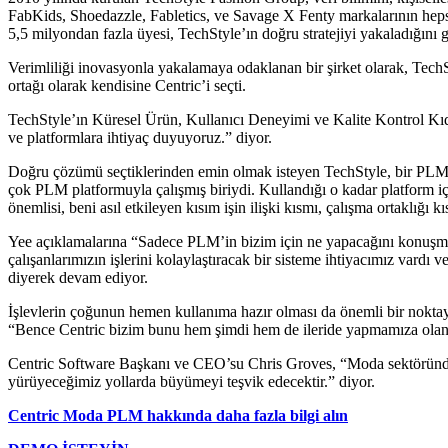
FabKids, Shoedazzle, Fabletics, ve Savage X Fenty markalarının hepsi 
5,5 milyondan fazla üyesi, TechStyle’ın doğru stratejiyi yakaladığını g
Verimliliği inovasyonla yakalamaya odaklanan bir şirket olarak, TechS
ortağı olarak kendisine Centric’i seçti.
TechStyle’ın Küresel Ürün, Kullanıcı Deneyimi ve Kalite Kontrol Kıde
ve platformlara ihtiyaç duyuyoruz.” diyor.
Doğru çözümü seçtiklerinden emin olmak isteyen TechStyle, bir PLM u
çok PLM platformuyla çalışmış biriydi. Kullandığı o kadar platform iç
önemlisi, beni asıl etkileyen kısım işin ilişki kısmı, çalışma ortaklığı
Yee açıklamalarına “Sadece PLM’in bizim için ne yapacağını konuşma
çalışanlarımızın işlerini kolaylaştıracak bir sisteme ihtiyacımız vard
diyerek devam ediyor.
İşlevlerin çoğunun hemen kullanıma hazır olması da önemli bir noktayd
“Bence Centric bizim bunu hem şimdi hem de ileride yapmamıza olan
Centric Software Başkanı ve CEO’su Chris Groves, “Moda sektöründe üy
yürüyeceğimiz yollarda büyümeyi teşvik edecektir.” diyor.
Centric Moda PLM hakkında daha fazla bilgi alın