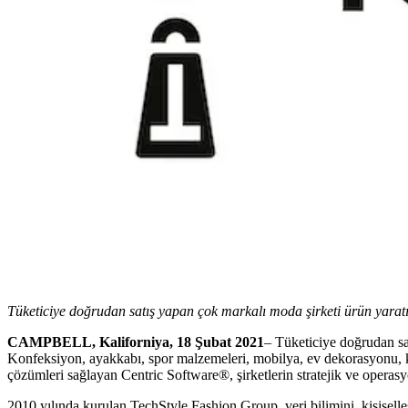
Tüketiciye doğrudan satış yapan çok markalı moda şirketi ürün yarat
CAMPBELL, Kaliforniya,
18 Şubat 2021
– Tüketiciye doğrudan s
Konfeksiyon, ayakkabı, spor malzemeleri, mobilya, ev dekorasyonu, koz
çözümleri sağlayan Centric Software®, şirketlerin stratejik ve operasy
2010 yılında kurulan TechStyle Fashion Group, veri bilimini, kişiselleş