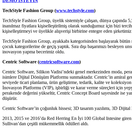
DEMO İSTEYİN
TechStyle Fashion Group (
www.techstyle.com
)
TechStyle Fashion Group, üyelik sistemiyle çalışan, dünya çapında 5,5
inanılmaz fiyatlara kişiselleştirilmiş olarak sunduğumuz için bizi terci
kişiselleştirmeyi ve üyelikle alışverişi birbirine entegre eden şirketim
TechStyle Fashion Group, ayakkabı kategorisinden başlayarak bütün ma
çocuk kategorilerine de geçiş yaptık. Sıra dışı başarımızı besleyen uns
inovasyon yapma becerimiz oldu.
Centric Software (
centricsoftware.com
)
Centric Software, Silikon Vadisi’ndeki genel merkezinden moda, perake
isimlere Dijital Dönüşüm Platformu sunmaktadır. Centric’in amiral ge
seviyede ticari planlama, ürün geliştirme, tedarik, kalite ve koleksiyo
İnovasyon Platformu (VIP), işbirliği ve karar verme süreçleri için yep
perakende değerini yükseltir, Centric Concept Board sayesinde ise yaratıc
düşürür.
Centric Software’in çoğunluk hissesi; 3D tasarım yazılımı, 3D Dijit
2013, 2015 ve 2016’da Red Herring En İyi 100 Global listesine giren C
Sullivan’dan çeşitli mükemmellik ödülleri aldı.