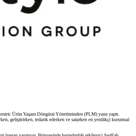
i Centric Ürün Yaşam Döngüsü Yönetiminden (PLM) yana yaptı.
en, geliştirirken, tedarik ederken ve satarken en yenilikçi kurumsal
nü baştan yaratıyor. Bünyesinde barındırdığı etkileyici JustFab,