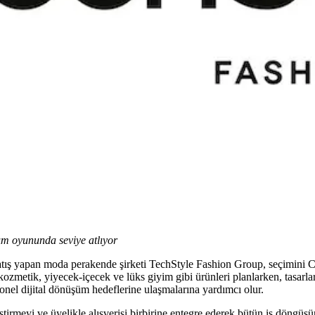
ım oyununda seviye atlıyor
atış yapan moda perakende şirketi TechStyle Fashion Group, seçimin
metik, yiyecek-içecek ve lüks giyim gibi ürünleri planlarken, tasarlark
onel dijital dönüşüm hedeflerine ulaşmalarına yardımcı olur.
tirmeyi ve üyelikle alışverişi birbirine entegre ederek bütün iş döngüsü