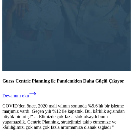
Guess Centric Planning ile Pandemiden Daha Güçlü Çıkıyor
Devamını oku
COVID'den önce, 2020 mali yılının sonunda %5.6'lık bir işletme
marjımız vardı. Geçen yılı %12 ile kapattık. Bu, kârlılık açısından
büyük bir artış!” ... Elimizde çok fazla stok olsaydı bunu
yapamazdık. Centric Planning, stratejimizi takip etmemize ve
kârlılığımızı çok ama çok fazla artırmamıza olanak sağladı "