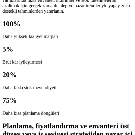
varlıklarında fazla envanter, indirimler ve stok tükenmelerini
azaltmak için gerçek zamanlı talep ve pazar trendleriyle yapay zeka
destekli tahminlerden yararlanın.
100%
Daha yüksek faaliyet marjları
5%
Brüt kâr iyileştirmesi
20%
Daha fazla stok mevcudiyeti
75%
Daha kısa planlama döngüleri
Planlama, fiyatlandırma ve envanteri üst
düzey veya iş seviyesi stratejiden pazar içi