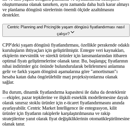
oluşturmasına olanak tanırken, aynı zamanda daha hızlı karar almayı
ve planlama döngüsü sürelerinin önemli ölçüde azaltılmasını
destekler.
Centric Planning and Pricing'de yaşam döngüsü fiyatlandırması nasıl
çalışır?
CPP'deki yaşam döngüsü fiyatlandırması, özellikle perakende odaklı
kuruluşların ihtiyaçları için geliştirilmiştir. Entegre veri kaynakları,
ekiplerin mevsimlik ve sürekli ürünler için lansmanlarından itibaren
optimal fiyatı geliştirmelerine olanak tanır. Bu, başlangıç fiyatlarının
nihai indirimler göz önünde bulundurularak belirlenmesi anlamına
gelir ve farklı yaşam döngüsü aşamalarına göre "amortisman"ı
hesaba katan daha öngörülebilir marj projeksiyonlarına olanak
sağlar.
Bu durum, dinamik fiyatlandırma kapasitesi ile daha da desteklenir
—ekipler, pazar tepkilerine ve ilişkili esneklik modellemesine dayalı
olarak sınırsız stoklu ürünler için e-ticaret fiyatlandırmasını anında
ayarlayabilir. Centric Market Intelligence ile entegrasyon, kilit
ürünler için fiyatların rakiplerle karşılaştırılmasına ve rakip
stratejilerine yanıt olarak fiyat değişikliklerinin otomatikleştirilmesine
olanak tanır.