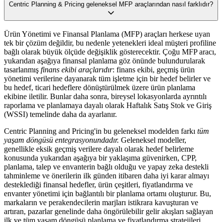
Centric Planning & Pricing geleneksel MFP araçlarından nasıl farklıdır?
Ürün Yönetimi ve Finansal Planlama (MFP) araçları herkese uyan
tek bir çözüm değildir, bu nedenle yetenekleri ideal müşteri profiline
bağlı olarak büyük ölçüde değişiklik gösterecektir. Çoğu MFP aracı,
yukarıdan aşağıya finansal planlama göz önünde bulundurularak
tasarlanmış
finans ekibi araçlarıdır
: finans ekibi, geçmiş ürün
yönetimi verilerine dayanarak tüm işletme için bir hedef belirler ve
bu hedef, ticari hedeflere dönüştürülmek üzere ürün planlama
ekibine iletilir. Bunlar daha sonra, bireysel lokasyonlarda ayrıntılı
raporlama ve planlamaya dayalı olarak Haftalık Satış Stok ve Giriş
(WSSI) temelinde daha da ayarlanır.
Centric Planning and Pricing'in bu geleneksel modelden farkı
tüm
yaşam döngüsü entegrasyonundadır.
Geleneksel modeller,
genellikle eksik geçmiş verilere dayalı olarak hedef belirleme
konusunda yukarıdan aşağıya bir yaklaşıma güvenirken, CPP,
planlama, talep ve envanterin bağlı olduğu ve yapay zeka destekli
tahminleme ve önerilerin ilk günden itibaren daha iyi karar almayı
desteklediği finansal hedefler, ürün çeşitleri, fiyatlandırma ve
envanter yönetimi için bağlantılı bir planlama ortamı oluşturur. Bu,
markaların ve perakendecilerin marjları istikrara kavuşturan ve
artıran, pazarlar genelinde daha öngörülebilir gelir akışları sağlayan
ilk ve tüm yaşam döngüsü planlama ve fiyatlandırma stratejileri