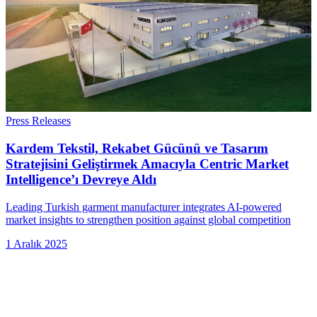
Press Releases
Kardem Tekstil, Rekabet Gücünü ve Tasarım
Stratejisini Geliştirmek Amacıyla Centric Market
Intelligence’ı Devreye Aldı
Leading Turkish garment manufacturer integrates AI-powered
market insights to strengthen position against global competition
1 Aralık 2025