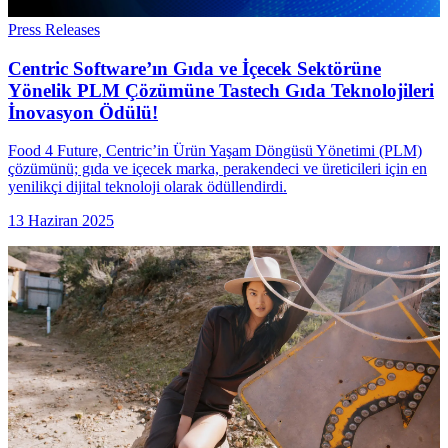
Press Releases
Centric Software’ın Gıda ve İçecek Sektörüne
Yönelik PLM Çözümüne Tastech Gıda Teknolojileri
İnovasyon Ödülü!
Food 4 Future, Centric’in Ürün Yaşam Döngüsü Yönetimi (PLM)
çözümünü; gıda ve içecek marka, perakendeci ve üreticileri için en
yenilikçi dijital teknoloji olarak ödüllendirdi.
13 Haziran 2025