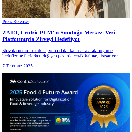
Press Releases
ZAJO, Centric PLM’in Sunduğu Merkezi Veri
Platformuyla Zirveyi Hedefliyor
Slovak outdoor markası, veri odaklı kararlar alarak büyüme
hedeflerine ilerlerken değişen pazarda çevik kalmayı başarıyor
7 Temmuz 2025