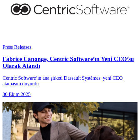
Press Releases
Fabrice Canonge, Centric Software’ın Yeni CEO’su
Olarak Atandı
Centric Software’ın ana şirketi Dassault Systèmes, yeni CEO
atamasını duyurdu
30 Ekim 2025