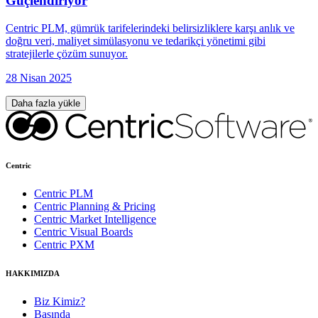
Güçlendiriyor
Centric PLM, gümrük tarifelerindeki belirsizliklere karşı anlık ve
doğru veri, maliyet simülasyonu ve tedarikçi yönetimi gibi
stratejilerle çözüm sunuyor.
28 Nisan 2025
Daha fazla yükle
Centric
Centric PLM
Centric Planning & Pricing
Centric Market Intelligence
Centric Visual Boards
Centric PXM
HAKKIMIZDA
Biz Kimiz?
Basında