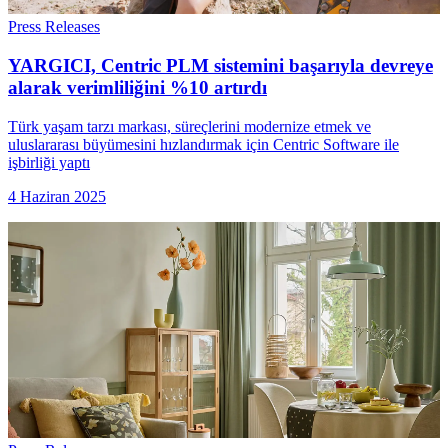
Press Releases
YARGICI, Centric PLM sistemini başarıyla devreye
alarak verimliliğini %10 artırdı
Türk yaşam tarzı markası, süreçlerini modernize etmek ve
uluslararası büyümesini hızlandırmak için Centric Software ile
işbirliği yaptı
4 Haziran 2025