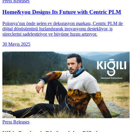
Press Releases
Home&you Designs Its Future with Centric PLM
Polonya’nın önde gelen ev dekorasyon markası, Centric PLM ile
dijital dönüşümünü hızlandırarak inovasyonu destekliyor, iş
süreçlerini sadeleştiriyor ve büyüme hızını artırıyor.
30 Mayıs 2025
Press Releases