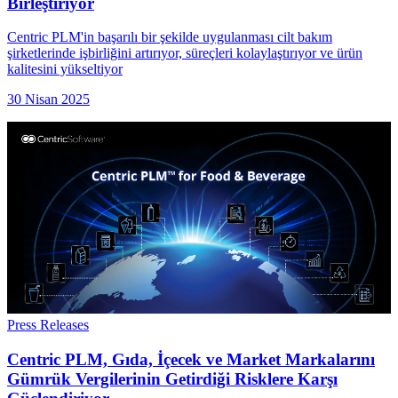
Birleştiriyor
Centric PLM'in başarılı bir şekilde uygulanması cilt bakım
şirketlerinde işbirliğini artırıyor, süreçleri kolaylaştırıyor ve ürün
kalitesini yükseltiyor
30 Nisan 2025
Press Releases
Centric PLM, Gıda, İçecek ve Market Markalarını
Gümrük Vergilerinin Getirdiği Risklere Karşı