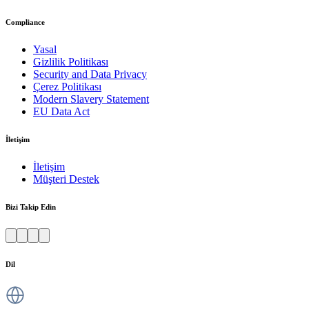
Compliance
Yasal
Gizlilik Politikası
Security and Data Privacy
Çerez Politikası
Modern Slavery Statement
EU Data Act
İletişim
İletişim
Müşteri Destek
Bizi Takip Edin
Dil