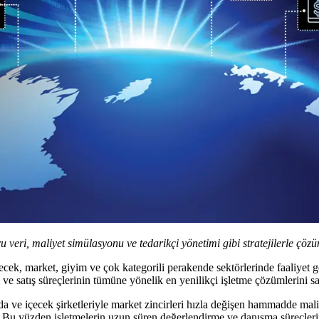
ru veri, maliyet simülasyonu ve tedarikçi yönetimi gibi stratejilerle çö
cek, market, giyim ve çok kategorili perakende sektörlerinde faaliyet gö
 ve satış süreçlerinin tümüne yönelik en yenilikçi işletme çözümlerini sa
 ve içecek şirketleriyle market zincirleri hızla değişen hammadde mali
or. Bu yüzden işletmelerin uzun süren değerlendirme ve danışma süreçlerine