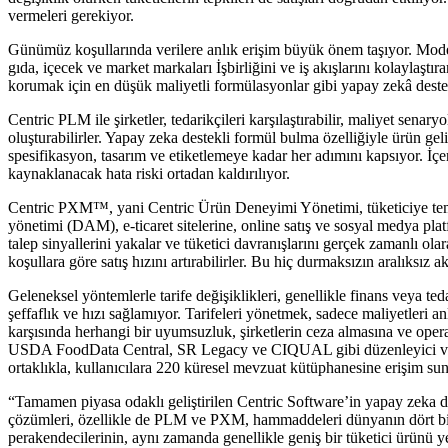
vermeleri gerekiyor.
Günümüz koşullarında verilere anlık erişim büyük önem taşıyor. Mode
gıda, içecek ve market markaları İşbirliğini ve iş akışlarını kolaylaştır
korumak için en düşük maliyetli formülasyonlar gibi yapay zekâ destek
Centric PLM ile şirketler, tedarikçileri karşılaştırabilir, maliyet senaryo
oluşturabilirler. Yapay zeka destekli formül bulma özelliğiyle ürün ge
spesifikasyon, tasarım ve etiketlemeye kadar her adımını kapsıyor. İçe
kaynaklanacak hata riski ortadan kaldırılıyor.
Centric PXM™, yani Centric Ürün Deneyimi Yönetimi, tüketiciye temas 
yönetimi (DAM), e-ticaret sitelerine, online satış ve sosyal medya platfo
talep sinyallerini yakalar ve tüketici davranışlarını gerçek zamanlı olar
koşullara göre satış hızını artırabilirler. Bu hiç durmaksızın aralıksız
Geleneksel yöntemlerle tarife değişiklikleri, genellikle finans veya te
şeffaflık ve hızı sağlamıyor. Tarifeleri yönetmek, sadece maliyetleri 
karşısında herhangi bir uyumsuzluk, şirketlerin ceza almasına ve oper
USDA FoodData Central, SR Legacy ve CIQUAL gibi düzenleyici verita
ortaklıkla, kullanıcılara 220 küresel mevzuat kütüphanesine erişim sun
“Tamamen piyasa odaklı geliştirilen Centric Software’in yapay zeka 
çözümleri, özellikle de PLM ve PXM, hammaddeleri dünyanın dört bir 
perakendecilerinin, aynı zamanda genellikle geniş bir tüketici ürünü ye