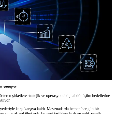
züm sunuyor
steren şirketlere stratejik ve operasyonel dijital dönüşüm hedeflerine
ğlıyor.
yetleriyle karşı karşıya kaldı. Mevzuatlarda hemen her gün bir
 ayıracak vakitleri yok; bu yeni tarifelere hızlı ve anlık yanıtlar