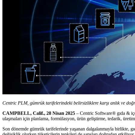
Centric PLM, gümrük tarifelerindeki belirsizliklere karşı anlık ve doğ
CAMPBELL, Calif., 28 Nisan 2025
– Centric Software
®
gıda & içe
ulaşmaları için planlama, formülasyon, ürün geliştirme, tedarik, üretim
Son dönemde gümrük tarifelerinde yaşanan dalgalanmayla birlikte, gıda
değişiklik olurken tüketicilerin tepkileri de satışları doğrudan etkiliy