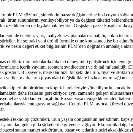
rn bir PLM çözümü, şirketlerin pazar değişimlerine hızla uyum sağlam
arak, ürün sunumlarını yenileyebiliyor ya da değişen tüketici beklentileri
li özelliklerden de faydalanabiliyorlar. Değişken pazar koşullarında ay
ları simüle edebilir, varış maliyeti hesaplamaları yapabilir, çoklu tedarik s
liştiriciler, bir sonraki yeni ürünü formüle etme konusunda işe bir adım
rik ve besin değeri etiket bilgilerinin PLM’den doğrudan ambalaja aktar
ettiğiniz tüm noktalarda tüketici deneyimini geliştirmek için entegre b
rmlarına içerik yayılımı (content syndication) ve dijital raf analitiği (DSA
ak gösterir. Bu sayede, markalar hızlı bir şekilde ürün, fiyat ve stokları
 akan veriler, markaların piyasadaki değişikliklere hızlıca uyum sağlaması
darik ekiplerinin birbirinden kopuk hamleleriyle yönetiliyordu, ancak bu 
anlamaktan daha fazlasını gerektiriyor; aynı zamanda gelişen uluslarara
asyonel aksaklıklara yol açabilir. En son yasa değişikliklerinden haber
banlarıyla entegrasyon sağlayan Centric PLM, ayrıca, küresel düzenle
ar.
destekli teknoloji çözümleri, ürün yaşam döngüsünün her adımını kapsı
yanından gelen gıda şirketlerine güvence sağlıyor. Ekonomik dalgalan
lpazesi sunan market sektörünün, pazar ve tedarik zinciri aksaklıklarıyl