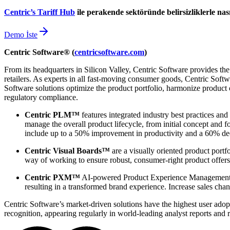
Centric’s Tariff Hub
ile perakende sektöründe belirsizliklerle nas
Demo İste
Centric Software® (
centricsoftware.com
)
From its headquarters in Silicon Valley, Centric Software provides t
retailers. As experts in all fast-moving consumer goods, Centric Softw
Software solutions optimize the product portfolio, harmonize product
regulatory compliance.
Centric PLM™
features integrated industry best practices and
manage the overall product lifecycle, from initial concept and 
include up to a 50% improvement in productivity and a 60% dec
Centric Visual Boards™
are a visually oriented product portf
way of working to ensure robust, consumer-right product offers
Centric PXM™
AI-powered Product Experience Management en
resulting in a transformed brand experience. Increase sales chan
Centric Software’s market-driven solutions have the highest user adopti
recognition, appearing regularly in world-leading analyst reports and 