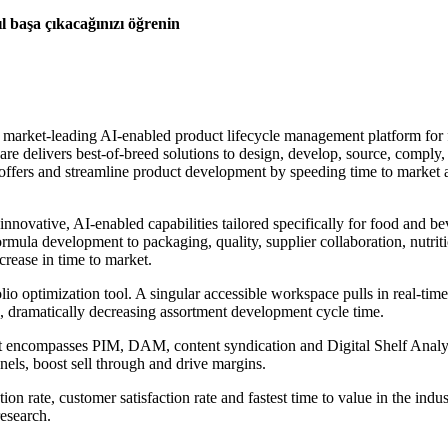
ıl başa çıkacağınızı öğrenin
he market-leading AI-enabled product lifecycle management platform fo
are delivers best-of-breed solutions to design, develop, source, comply,
 offers and streamline product development by speeding time to market 
 innovative, AI-enabled capabilities tailored specifically for food and b
formula development to packaging, quality, supplier collaboration, nutri
rease in time to market.
olio optimization tool. A singular accessible workspace pulls in real-tim
, dramatically decreasing assortment development cycle time.
compasses PIM, DAM, content syndication and Digital Shelf Analytic
nels, boost sell through and drive margins.
on rate, customer satisfaction rate and fastest time to value in the ind
research.