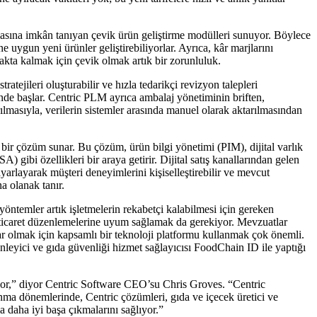
asına imkân tanıyan çevik ürün geliştirme modülleri sunuyor. Böylece
ne uygun yeni ürünler geliştirebiliyorlar. Ayrıca, kâr marjlarını
akta kalmak için çevik olmak artık bir zorunluluk.
tratejileri oluşturabilir ve hızla tedarikçi revizyon talepleri
 önde başlar. Centric PLM ayrıca ambalaj yönetiminin briften,
ılmasıyla, verilerin sistemler arasında manuel olarak aktarılmasından
ir çözüm sunar. Bu çözüm, ürün bilgi yönetimi (PIM), dijital varlık
) gibi özellikleri bir araya getirir. Dijital satış kanallarından gelen
 ayarlayarak müşteri deneyimlerini kişiselleştirebilir ve mevcut
na olanak tanır.
yöntemler artık işletmelerin rekabetçi kalabilmesi için gereken
sı ticaret düzenlemelerine uyum sağlamak da gerekiyor. Mevzuatlar
dar olmak için kapsamlı bir teknoloji platformu kullanmak çok önemli.
yici ve gıda güvenliği hizmet sağlayıcısı FoodChain ID ile yaptığı
yor,” diyor Centric Software CEO’su Chris Groves. “Centric
ma dönemlerinde, Centric çözümleri, gıda ve içecek üretici ve
a daha iyi başa çıkmalarını sağlıyor.”