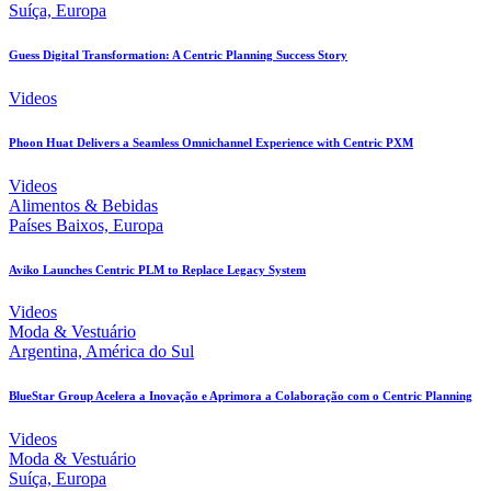
Suíça, Europa
Guess Digital Transformation: A Centric Planning Success Story
Videos
Phoon Huat Delivers a Seamless Omnichannel Experience with Centric PXM
Videos
Alimentos & Bebidas
Países Baixos, Europa
Aviko Launches Centric PLM to Replace Legacy System
Videos
Moda & Vestuário
Argentina, América do Sul
BlueStar Group Acelera a Inovação e Aprimora a Colaboração com o Centric Planning
Videos
Moda & Vestuário
Suíça, Europa