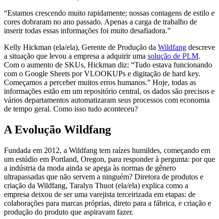
“Estamos crescendo muito rapidamente; nossas contagens de estilo e
cores dobraram no ano passado. Apenas a carga de trabalho de
inserir todas essas informações foi muito desafiadora.”
Kelly Hickman (ela/ela), Gerente de Produção da
Wildfang
descreve
a situação que levou a empresa a adquirir uma
solução de PLM
.
Com o aumento de SKUs, Hickman diz: “Tudo estava funcionando
com o Google Sheets por VLOOKUPs e digitação de hard key.
Começamos a perceber muitos erros humanos.” Hoje, todas as
informações estão em um repositório central, os dados são precisos e
vários departamentos automatizaram seus processos com economia
de tempo geral. Como isso tudo aconteceu?
A Evolução Wildfang
Fundada em 2012, a Wildfang tem raízes humildes, começando em
um estúdio em Portland, Oregon, para responder à pergunta: por que
a indústria da moda ainda se apega às normas de gênero
ultrapassadas que não servem a ninguém? Diretora de produtos e
criação da Wildfang, Taralyn Thuot (ela/ela) explica como a
empresa deixou de ser uma varejista terceirizada em etapas: de
colaborações para marcas próprias, direto para a fábrica, e criação e
produção do produto que aspiravam fazer.