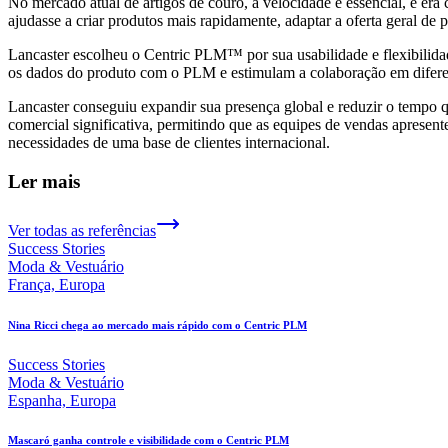
No mercado atual de artigos de couro, a velocidade é essencial, e era
ajudasse a criar produtos mais rapidamente, adaptar a oferta geral de
Lancaster escolheu o Centric PLM™ por sua usabilidade e flexibilida
os dados do produto com o PLM e estimulam a colaboração em diferent
Lancaster conseguiu expandir sua presença global e reduzir o tempo q
comercial significativa, permitindo que as equipes de vendas apres
necessidades de uma base de clientes internacional.
Ler mais
Ver todas as referências
Success Stories
Moda & Vestuário
França, Europa
Nina Ricci chega ao mercado mais rápido com o Centric PLM
Success Stories
Moda & Vestuário
Espanha, Europa
Mascaró ganha controle e visibilidade com o Centric PLM