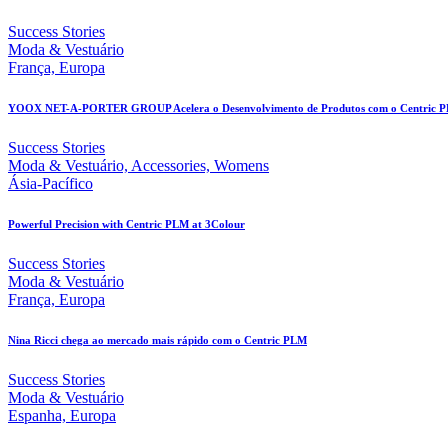
Success Stories
Moda & Vestuário
França, Europa
YOOX NET-A-PORTER GROUP Acelera o Desenvolvimento de Produtos com o Centric 
Success Stories
Moda & Vestuário, Accessories, Womens
Ásia-Pacífico
Powerful Precision with Centric PLM at 3Colour
Success Stories
Moda & Vestuário
França, Europa
Nina Ricci chega ao mercado mais rápido com o Centric PLM
Success Stories
Moda & Vestuário
Espanha, Europa