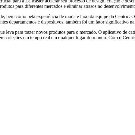
 crucial para a Lancaster acelerar seu processo de design, criação e d
 produtos para diferentes mercados e eliminar atrasos no desenvolviment
de, bem como pela experiência de moda e luxo da equipe da Centric. O 
es departamentos e dispositivos, também foi um fator significativo na
ue leva para trazer novos produtos para o mercado. O aplicativo de cat
entem coleções em tempo real em qualquer lugar do mundo. Com o Centr