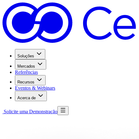
Soluções
Mercados
Referências
Recursos
Eventos & Webinars
Acerca de
Solicite uma Demonstração