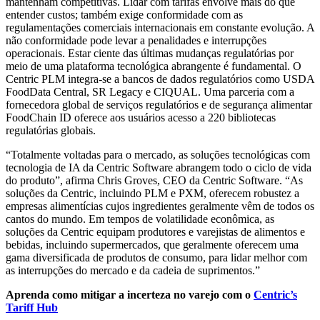
mantenham competitivas. Lidar com tarifas envolve mais do que
entender custos; também exige conformidade com as
regulamentações comerciais internacionais em constante evolução. A
não conformidade pode levar a penalidades e interrupções
operacionais. Estar ciente das últimas mudanças regulatórias por
meio de uma plataforma tecnológica abrangente é fundamental. O
Centric PLM integra-se a bancos de dados regulatórios como USDA
FoodData Central, SR Legacy e CIQUAL. Uma parceria com a
fornecedora global de serviços regulatórios e de segurança alimentar
FoodChain ID oferece aos usuários acesso a 220 bibliotecas
regulatórias globais.
“Totalmente voltadas para o mercado, as soluções tecnológicas com
tecnologia de IA da Centric Software abrangem todo o ciclo de vida
do produto”, afirma Chris Groves, CEO da Centric Software. “As
soluções da Centric, incluindo PLM e PXM, oferecem robustez a
empresas alimentícias cujos ingredientes geralmente vêm de todos os
cantos do mundo. Em tempos de volatilidade econômica, as
soluções da Centric equipam produtores e varejistas de alimentos e
bebidas, incluindo supermercados, que geralmente oferecem uma
gama diversificada de produtos de consumo, para lidar melhor com
as interrupções do mercado e da cadeia de suprimentos.”
Aprenda como mitigar a incerteza no varejo com o
Centric’s
Tariff Hub