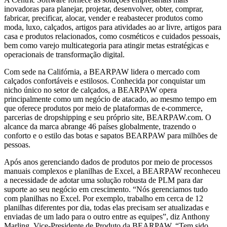
inovadoras para planejar, projetar, desenvolver, obter, comprar,
fabricar, precificar, alocar, vender e reabastecer produtos como
moda, luxo, calçados, artigos para atividades ao ar livre, artigos para
casa e produtos relacionados, como cosméticos e cuidados pessoais,
bem como varejo multicategoria para atingir metas estratégicas e
operacionais de transformação digital.
Com sede na Califórnia, a BEARPAW lidera o mercado com
calçados confortáveis e estilosos. Conhecida por conquistar um
nicho único no setor de calçados, a BEARPAW opera
principalmente como um negócio de atacado, ao mesmo tempo em
que oferece produtos por meio de plataformas de e-commerce,
parcerias de dropshipping e seu próprio site, BEARPAW.com. O
alcance da marca abrange 46 países globalmente, trazendo o
conforto e o estilo das botas e sapatos BEARPAW para milhões de
pessoas.
Após anos gerenciando dados de produtos por meio de processos
manuais complexos e planilhas de Excel, a BEARPAW reconheceu
a necessidade de adotar uma solução robusta de PLM para dar
suporte ao seu negócio em crescimento. “Nós gerenciamos tudo
com planilhas no Excel. Por exemplo, trabalho em cerca de 12
planilhas diferentes por dia, todas elas precisam ser atualizadas e
enviadas de um lado para o outro entre as equipes”, diz Anthony
Marling, Vice-Presidente de Produto da BEARPAW. “Tem sido