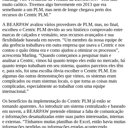
muito caótico. Tivemos algo brevemente em 2013 que era
semelhante a um PLM, mas nem de longe chegava perto dos
recursos do Centric PLM.”
A BEARPAW avaliou vários provedores de PLM, mas, no final,
escolheu o Centric PLM devido ao seu histórico comprovado entre
marcas de calçados e vestuário, seus recursos avançados e sua
flexibilidade baseada em nuvem. “Um membro da nossa equipe de
alta gerência trabalhava em outra empresa que usava a Centric e nos
contou o quão ótima era e como ajudou a otimizar os processos”,
acrescenta Marling. “Quando começamos a pesquisar mais e
analisar a Centric, vimos há quanto tempo eles estão no mercado, há
quanto tempo trabalham em seu sistema, quantos parceiros eles têm
e, para nós, foi uma escolha óbvia escolher o Centric PLM. Em
algumas das outras demonstrações que vimos, os sistemas eram
complicados ou eram sistemas locais, o que torna as coisas mais
complicadas, especialmente ao trabalhar com uma equipe
internacional.”
Os benefícios da implementação do Centric PLM já estão se
tornando aparentes. Ao introduzir um sistema centralizado e baseado
em nuvem, a BEARPAW pretende eliminar a falta de comunicação
e informações desatualizadas entre suas partes interessadas, internas
e externas. “Tínhamos muitas planilhas do Excel, então havia muitas
informações perdidas ou informações erradas acontecendo