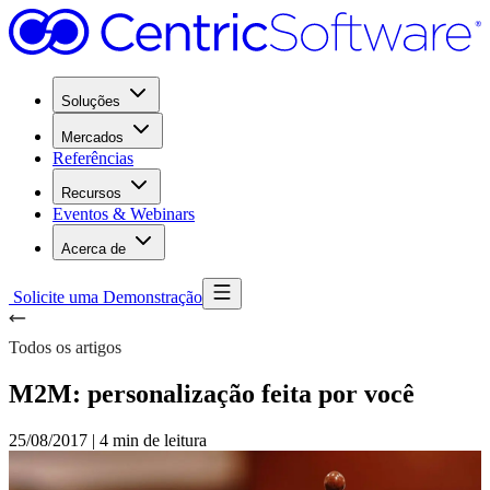
Soluções
Mercados
Referências
Recursos
Eventos & Webinars
Acerca de
Solicite uma Demonstração
Todos os artigos
M2M: personalização feita por você
25/08/2017
|
4 min de leitura