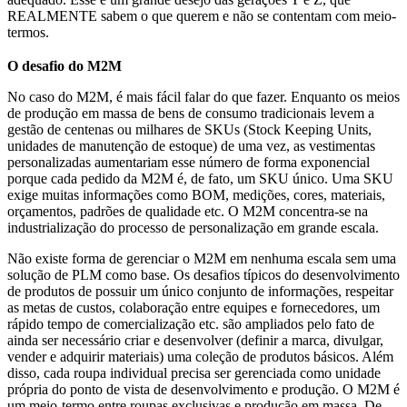
REALMENTE sabem o que querem e não se contentam com meio-
termos.
O desafio do M2M
No caso do M2M, é mais fácil falar do que fazer. Enquanto os meios
de produção em massa de bens de consumo tradicionais levem a
gestão de centenas ou milhares de SKUs (Stock Keeping Units,
unidades de manutenção de estoque) de uma vez, as vestimentas
personalizadas aumentariam esse número de forma exponencial
porque cada pedido da M2M é, de fato, um SKU único. Uma SKU
exige muitas informações como BOM, medições, cores, materiais,
orçamentos, padrões de qualidade etc. O M2M concentra-se na
industrialização do processo de personalização em grande escala.
Não existe forma de gerenciar o M2M em nenhuma escala sem uma
solução de PLM como base. Os desafios típicos do desenvolvimento
de produtos de possuir um único conjunto de informações, respeitar
as metas de custos, colaboração entre equipes e fornecedores, um
rápido tempo de comercialização etc. são ampliados pelo fato de
ainda ser necessário criar e desenvolver (definir a marca, divulgar,
vender e adquirir materiais) uma coleção de produtos básicos. Além
disso, cada roupa individual precisa ser gerenciada como unidade
própria do ponto de vista de desenvolvimento e produção. O M2M é
um meio-termo entre roupas exclusivas e produção em massa. De