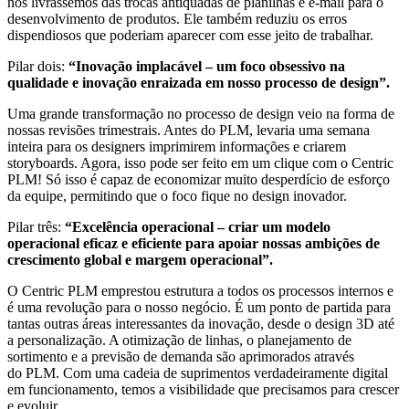
nos livrássemos das trocas antiquadas de planilhas e e-mail para o
desenvolvimento de produtos. Ele também reduziu os erros
dispendiosos que poderiam aparecer com esse jeito de trabalhar.
Pilar dois:
“Inovação implacável – um foco obsessivo na
qualidade e inovação enraizada em nosso processo de design”.
Uma grande transformação no processo de design veio na forma de
nossas revisões trimestrais. Antes do PLM, levaria uma semana
inteira para os designers imprimirem informações e criarem
storyboards. Agora, isso pode ser feito em um clique com o Centric
PLM! Só isso é capaz de economizar muito desperdício de esforço
da equipe, permitindo que o foco fique no design inovador.
Pilar três:
“
Excelência operacional – criar um modelo
operacional eficaz e eficiente para apoiar nossas ambições de
crescimento global e margem operacional”.
O Centric PLM emprestou estrutura a todos os processos internos e
é uma revolução para o nosso negócio. É um ponto de partida para
tantas outras áreas interessantes da inovação, desde o design 3D até
a personalização. A otimização de linhas, o planejamento de
sortimento e a previsão de demanda são aprimorados através
do PLM. Com uma cadeia de suprimentos verdadeiramente digital
em funcionamento, temos a visibilidade que precisamos para crescer
e evoluir.