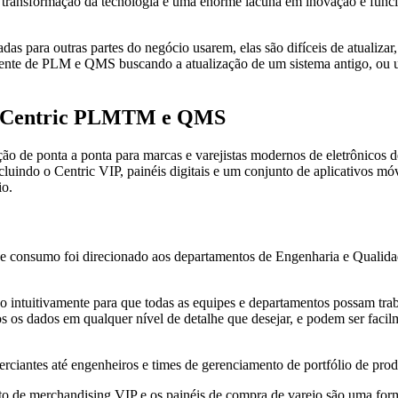
na transformação da tecnologia e uma enorme lacuna em inovação e funci
s para outras partes do negócio usarem, elas são difíceis de atualizar
eriente de PLM e QMS buscando a atualização de um sistema antigo, ou u
mo Centric PLMTM e QMS
de ponta a ponta para marcas e varejistas modernos de eletrônicos de
luindo o Centric VIP, painéis digitais e um conjunto de aplicativos mó
io.
e consumo foi direcionado aos departamentos de Engenharia e Qualidade
do intuitivamente para que todas as equipes e departamentos possam trab
todos os dados em qualquer nível de detalhe que desejar, e podem ser f
rciantes até engenheiros e times de gerenciamento de portfólio de pro
nto de merchandising VIP e os painéis de compra de varejo são uma form