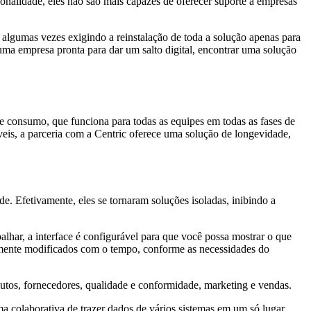
onalidade, eles não são mais capazes de oferecer suporte a empresas
, algumas vezes exigindo a reinstalação de toda a solução apenas para
ma empresa pronta para dar um salto digital, encontrar uma solução
 consumo, que funciona para todas as equipes em todas as fases de
veis, a parceria com a Centric oferece uma solução de longevidade,
. Efetivamente, eles se tornaram soluções isoladas, inibindo a
alhar, a interface é configurável para que você possa mostrar o que
acilmente modificados com o tempo, conforme as necessidades do
dutos, fornecedores, qualidade e conformidade, marketing e vendas.
a colaborativa de trazer dados de vários sistemas em um só lugar,