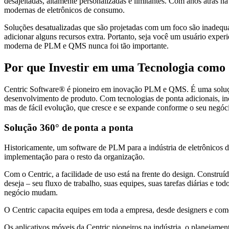
desajeitadas, altamente personalizadas e limitantes. Com anos atrás 
modernas de eletrônicos de consumo.
Soluções desatualizadas que são projetadas com um foco são inadequada
adicionar alguns recursos extra. Portanto, seja você um usuário exp
moderna de PLM e QMS nunca foi tão importante.
Por que Investir em uma Tecnologia co
Centric Software® é pioneiro em inovação PLM e QMS. É uma solução 
desenvolvimento de produto. Com tecnologias de ponta adicionais, inc
mas de fácil evolução, que cresce e se expande conforme o seu negóc
Solução 360° de ponta a ponta
Historicamente, um software de PLM para a indústria de eletrônicos d
implementação para o resto da organização.
Com o Centric, a facilidade de uso está na frente do design. Construí
deseja – seu fluxo de trabalho, suas equipes, suas tarefas diárias e 
negócio mudam.
O Centric capacita equipes em toda a empresa, desde designers e come
Os aplicativos móveis da Centric pioneiros na indústria, o planejame