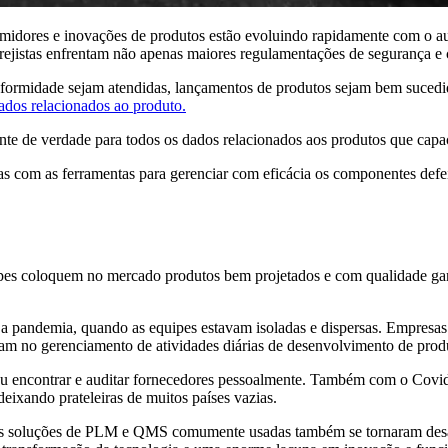
idores e inovações de produtos estão evoluindo rapidamente com o au
e varejistas enfrentam não apenas maiores regulamentações de seguranç
formidade sejam atendidas, lançamentos de produtos sejam bem sucedid
dados relacionados ao produto.
nte de verdade para todos os dados relacionados aos produtos que capac
om as ferramentas para gerenciar com eficácia os componentes defei
 coloquem no mercado produtos bem projetados e com qualidade garant
 pandemia, quando as equipes estavam isoladas e dispersas. Empresas e
iam no gerenciamento de atividades diárias de desenvolvimento de prod
as ou encontrar e auditar fornecedores pessoalmente. Também com o Covi
ixando prateleiras de muitos países vazias.
s soluções de PLM e QMS comumente usadas também se tornaram desatu