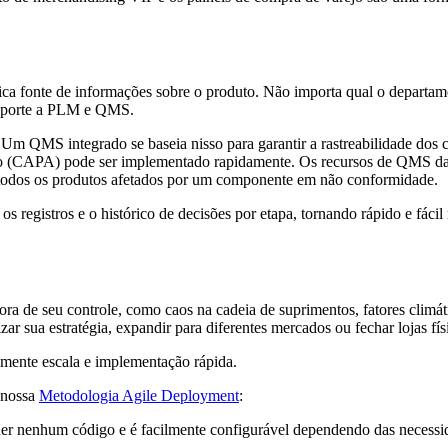
a fonte de informações sobre o produto. Não importa qual o departamen
 suporte a PLM e QMS.
Um QMS integrado se baseia nisso para garantir a rastreabilidade dos 
vo (CAPA) pode ser implementado rapidamente. Os recursos de QMS da 
ar todos os produtos afetados por um componente em não conformidade.
istros e o histórico de decisões por etapa, tornando rápido e fácil ra
fora de seu controle, como caos na cadeia de suprimentos, fatores clim
r sua estratégia, expandir para diferentes mercados ou fechar lojas físi
mente escala e implementação rápida.
m nossa
Metodologia Agile Deployment
:
r nenhum código e é facilmente configurável dependendo das necessi