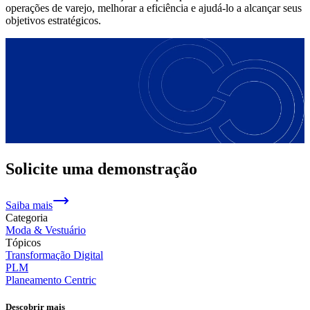
operações de varejo, melhorar a eficiência e ajudá-lo a alcançar seus
objetivos estratégicos.
Solicite uma demonstração
Saiba mais
Categoria
Moda & Vestuário
Tópicos
Transformação Digital
PLM
Planeamento Centric
Descobrir mais