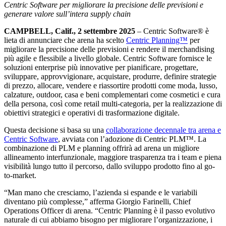
Centric Software per migliorare la precisione delle previsioni e
generare valore sull’intera supply chain
CAMPBELL, Calif., 2 settembre 2025
– Centric Software
®
è
lieta di annunciare che arena ha scelto
Centric Planning™
per
migliorare la precisione delle previsioni e rendere il merchandising
più agile e flessibile a livello globale. Centric Software fornisce le
soluzioni enterprise più innovative per pianificare, progettare,
sviluppare, approvvigionare, acquistare, produrre, definire strategie
di prezzo, allocare, vendere e riassortire prodotti come moda, lusso,
calzature, outdoor, casa e beni complementari come cosmetici e cura
della persona, così come retail multi-categoria, per la realizzazione di
obiettivi strategici e operativi di trasformazione digitale.
Questa decisione si basa su una
collaborazione decennale tra arena e
Centric Software
, avviata con l’adozione di Centric PLM™. La
combinazione di PLM e planning offrirà ad arena un migliore
allineamento interfunzionale, maggiore trasparenza tra i team e piena
visibilità lungo tutto il percorso, dallo sviluppo prodotto fino al go-
to-market.
“Man mano che cresciamo, l’azienda si espande e le variabili
diventano più complesse,” afferma Giorgio Farinelli, Chief
Operations Officer di arena. “Centric Planning è il passo evolutivo
naturale di cui abbiamo bisogno per migliorare l’organizzazione, i