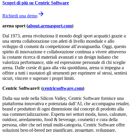
Scopri di più su Centric Software
Richiedi una demo
arena sport (
about.arenasport.com
)
Dal 1973, arena rivoluziona il mondo degli sport acquatici grazie a
una stretta collaborazione con atleti di livello mondiale e allo
sviluppo di costumi da competizione all’avanguardia. Oggi, questo
spirito di innovazione e collaborazione continua a vivere attraverso
la costante ricerca di materiali avanzati e un design italiano che
valorizza performance, stile ed espressione personale di chi sceglie
arena. Dalle corsie di gara alla vita quotidiana, arena si impegna a
offrire a tutti i nuotatori gli strumenti per esprimere sé stessi, sentirsi
sicuri, vincere e superare i propri limiti.
Centric Software® (
centricsoftware.com
)
Dalla sua sede nella Silicon Valley, Centric Software fornisce una
piattaforma innovativa e potenziata dall’AI, che accompagna retailer,
brand e produttori di ogni dimensione dal concept di prodotto alla
sua commercializzazione. Esperta nei settori moda, lusso, calzature,
outdoor, arredamento, food & beverage, cosmetici e cura della
persona, oltre che nel retail multi-categoria, Centric Software offre
soluzioni best-of-breed per pianificare, progettare, sviluppare,