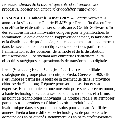
Le leader chinois de la cosmétique entend rationaliser ses
processus, booster son efficacité et accélérer l’innovation
CAMPBELL, Californie, 4 mars 2025
– Centric Software
®
annonce la sélection de Centric PLM™ par Freda afin d’accroître
son efficacité et de rationaliser sa croissance. Centric Software offre
des solutions métiers innovantes conçues pour la planification, la
formulation, le développement, l’approvisionnement, la fabrication
et la distribution de produits de grande consommation − notamment
dans les secteurs de la cosmétique, des soins et des parfums, de
l’alimentation et des boissons, de la mode et de la distribution
multisectorielle −, permettant aux entreprises d’atteindre leurs
objectifs stratégiques et opérationnels de transformation digitale.
Freda (Shandong Freda Biological Co., Ltd.) est une filiale
stratégique du groupe pharmaceutique Freda. Créée en 1998, elle
s’est imposée parmi les leaders de la cosmétique dans la province
chinoise du Shandong. Réputée pour son innovation et son
expertise, Freda compte comme une entreprise spécialisée reconnue,
à haute technologie. Grâce à ses recherches mondiales et à la mise
au point de technologies innovantes, le groupe Freda a su s’imposer
parmi les tout premiers en Chine à avoir introduit l’acide
hyaluronique dans ses produits de soins pour la peau. Au fil des
années, Freda a lancé différentes technologies de pointe dans le
domaine des soins cutanés, notamment les soins microécologiques,