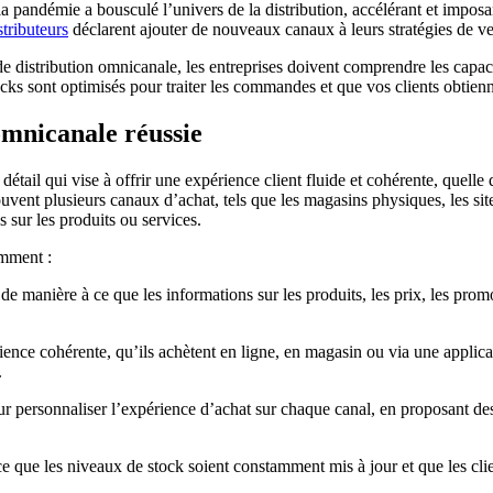
 la pandémie a bousculé l’univers de la distribution, accélérant et impo
tributeurs
déclarent ajouter de nouveaux canaux à leurs stratégies de ve
e distribution omnicanale, les entreprises doivent comprendre les capacité
cks sont optimisés pour traiter les commandes et que vos clients obtienn
 omnicanale réussie
tail qui vise à offrir une expérience client fluide et cohérente, quelle q
ouvent plusieurs canaux d’achat, tels que les magasins physiques, les si
s sur les produits ou services.
amment :
 de manière à ce que les informations sur les produits, les prix, les pro
rience cohérente, qu’ils achètent en ligne, en magasin ou via une applica
.
s pour personnaliser l’expérience d’achat sur chaque canal, en proposant
 ce que les niveaux de stock soient constamment mis à jour et que les clien