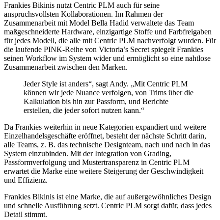
Frankies Bikinis nutzt Centric PLM auch für seine
anspruchsvollsten Kollaborationen. Im Rahmen der
Zusammenarbeit mit Model Bella Hadid verwaltete das Team
maßgeschneiderte Hardware, einzigartige Stoffe und Farbfreigaben
für jedes Modell, die alle mit Centric PLM nachverfolgt wurden. Für
die laufende PINK-Reihe von Victoria’s Secret spiegelt Frankies
seinen Workflow im System wider und ermöglicht so eine nahtlose
Zusammenarbeit zwischen den Marken.
Jeder Style ist anders“, sagt Andy. „Mit Centric PLM
können wir jede Nuance verfolgen, von Trims über die
Kalkulation bis hin zur Passform, und Berichte
erstellen, die jeder sofort nutzen kann.“
Da Frankies weiterhin in neue Kategorien expandiert und weitere
Einzelhandelsgeschäfte eröffnet, besteht der nächste Schritt darin,
alle Teams, z. B. das technische Designteam, nach und nach in das
System einzubinden. Mit der Integration von Grading,
Passformverfolgung und Mustertransparenz in Centric PLM
erwartet die Marke eine weitere Steigerung der Geschwindigkeit
und Effizienz.
Frankies Bikinis ist eine Marke, die auf außergewöhnliches Design
und schnelle Ausführung setzt. Centric PLM sorgt dafür, dass jedes
Detail stimmt.