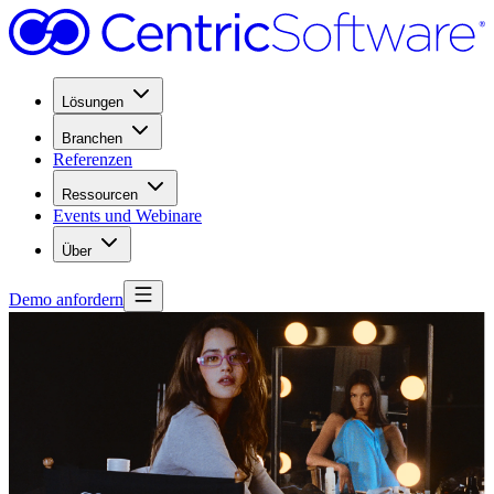
Lösungen
Branchen
Referenzen
Ressourcen
Events und Webinare
Über
Demo anfordern