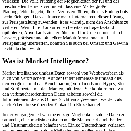
verlassen. Die volle Nutzung der Möglichkeiten der KI und des
maschinellen Lernens verhindert, dass eine Marke große
Planungsfehler begeht, die zu Verlusten führen, die das Endergebnis
beeinträchtigen. Da sich immer mehr Unternehmen dieser Lösung
zur Preisgestaltung zuwenden, ist es wichtig, nicht den Anschluss zu
verlieren. Wenn Ihre Konkurrenten bereits den Lagerbestand
optimieren, Abverkaufsraten erhöhen und Ihr Unternehmen durch
bessere, präzisere und aktuellere Marktinformationen und
Preisplanung übertreffen, könnten Sie auch bei Umsatz und Gewinn
leicht überholt werden.
Was ist Market Intelligence?
Market Intelligence umfasst Daten sowohl von Wettbewerbern als
auch von Verbrauchern. Auf der Unternehmensseite umfasst dies
den Vergleich und das Benchmarking von Trends und Hypes, Stilen
und Sortimenten mit den Marken, mit denen Sie konkurrieren. Zu
den verbraucherorientierten Daten gehören sowohl die
Informationen, die aus Online-Suchtrends gewonnen werden, als
auch Erkenntnisse über den Einkauf im Einzelhandel.
In der Vergangenheit war die einzige Möglichkeit, solche Daten zu
sammeln, eine arbeitsintensive manuelle Methode, die mit Fehlern
und Unstimmigkeiten behaftet war. Einige Unternehmen verlassen
sich immer noch auf solche Methoden und wollen so z.b ihre