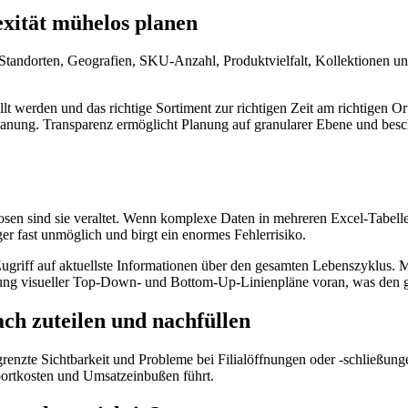
exität mühelos planen
Standorten, Geografien, SKU-Anzahl, Produktvielfalt, Kollektionen und
lt werden und das richtige Sortiment zur richtigen Zeit am richtigen 
planung. Transparenz ermöglicht Planung auf granularer Ebene und besc
osen sind sie veraltet. Wenn komplexe Daten in mehreren Excel-Tabell
 fast unmöglich und birgt ein enormes Fehlerrisiko.
Zugriff auf aktuellste Informationen über den gesamten Lebenszyklus. 
tellung visueller Top-Down- und Bottom-Up-Linienpläne voran, was den 
ach zuteilen und nachfüllen
enzte Sichtbarkeit und Probleme bei Filialöffnungen oder -schließung
portkosten und Umsatzeinbußen führt.