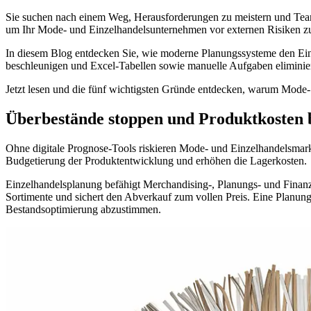
Sie suchen nach einem Weg, Herausforderungen zu meistern und Teams 
um Ihr Mode- und Einzelhandelsunternehmen vor externen Risiken z
In diesem Blog entdecken Sie, wie moderne Planungssysteme den Einka
beschleunigen und Excel-Tabellen sowie manuelle Aufgaben eliminier
Jetzt lesen und die fünf wichtigsten Gründe entdecken, warum Mode-
Überbestände stoppen und Produktkosten b
Ohne digitale Prognose-Tools riskieren Mode- und Einzelhandelsmar
Budgetierung der Produktentwicklung und erhöhen die Lagerkosten.
Einzelhandelsplanung befähigt Merchandising-, Planungs- und Finanzt
Sortimente und sichert den Abverkauf zum vollen Preis. Eine Planun
Bestandsoptimierung abzustimmen.