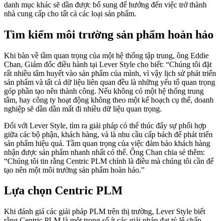
danh mục khác sẽ dần được bổ sung để hướng đến việc trở thành
nhà cung cấp cho tất cả các loại sản phẩm.
Tìm kiếm môi trường sản phẩm hoàn hảo
Khi bàn về tầm quan trọng của một hệ thống tập trung, ông Eddie
Chan, Giám đốc điều hành tại Lever Style cho biết: “Chúng tôi đặt
rất nhiều tâm huyết vào sản phẩm của mình, vì vậy lịch sử phát triển
sản phẩm và tất cả dữ liệu liên quan đều là những yếu tố quan trọng
góp phần tạo nên thành công. Nếu không có một hệ thống trung
tâm, hay công ty hoạt động không theo một kế hoạch cụ thể, doanh
nghiệp sẽ dần dần mất đi nhiều dữ liệu quan trọng.
Đối với Lever Style, tìm ra giải pháp có thể thúc đẩy sự phối hợp
giữa các bộ phận, khách hàng, và là nhu cầu cấp bách để phát triển
sản phẩm hiệu quả. Tầm quan trọng của việc đảm bảo khách hàng
nhận được sản phẩm nhanh nhất có thể. Ông Chan chia sẻ thêm:
“Chúng tôi tin rằng Centric PLM chính là điều mà chúng tôi cần để
tạo nên một môi trường sản phẩm hoàn hảo.”
Lựa chọn Centric PLM
Khi đánh giá các giải pháp PLM trên thị trường, Lever Style biết
rằng Centric PLM là một trong số ít các giải pháp đạt tỷ lệ chấp