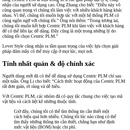
nhận của người sử dụng cao. Ông Zhang cho biết: “Điều này vô
cùng quan trọng vì chúng tôi làm việc với nhiều khách hàng khác
nhau. Vì thế, chúng tôi muốn hợp tác với một hệ thống PLM có
cùng ngôn ngữ với chúng tôi.” Ông nói thêm: “Trong tương lai,
chúng tôi muốn kết hợp Centric PLM khi làm việc với khách hàng
để có thể liên lạc dễ dàng. Đây cũng là một trong những lý do
chúng tôi chọn Centric PLM.”
Lever Style cũng nhận ra tầm quan trọng của việc lựa chọn giải
pháp đám mây có thể truy cập ở mọi lúc, mọi nơi.
Tính nhất quán & độ chính xác
Người dùng mới đã có thể dễ dàng sử dụng Centric PLM chỉ sau
một tuần. Ông Li cho biết: “Cách thức hoạt động của Centric PLM
rất đơn giản, rõ ràng và dễ hiểu.
Với Centric PLM, các nhóm đã có quy tắc chung cho việc tạo mã
vật liệu và cách liệt kê những thuộc tính.
Giờ đây, chúng tôi có thể tìm thông tin cần thiết một
cách hiệu quả hơn nhiều. Chúng tôi lúc nào cũng có thể
tìm thấy những thông tin cần thiết, chẳng hạn như định
mức vật liệu (BOM) hoặc chi phí.