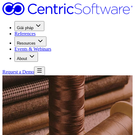
Giải pháp
References
Resources
Events & Webinars
About
Request a Demo