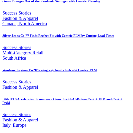
Guess Emerges Out of the Pandemic Stronger with Centric Planning
Success Stories
Fashion & Apparel
Canada, North America
Silver Jeans Co.™ Finds Perfect Fit with Centric PLM by Cutting Lead Times
Success Stories
Multi-Category Retail
South Africa
Woolworths giảm 15-20% công việc hành chính nhờ Centric PLM
Success Stories
Fashion & Apparel
DANIELS Accelerates E-commerce Growth with AI-Driven Centric PIM and Centric
DAM
Success Stories
Fashion & Apparel
Italy, Europe