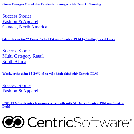
Guess Emerges Out of the Pandemic Stronger with Centric Planning
Success Stories
Fashion & Apparel
Canada, North America
Silver Jeans Co.™ Finds Perfect Fit with Centric PLM by Cutting Lead Times
Success Stories
Multi-Category Retail
South Africa
Woolworths giảm 15-20% công việc hành chính nhờ Centric PLM
Success Stories
Fashion & Apparel
DANIELS Accelerates E-commerce Growth with AI-Driven Centric PIM and Centric
DAM