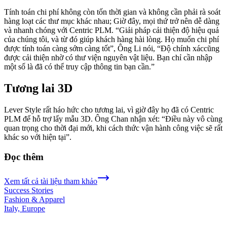
Tính toán chi phí không còn tốn thời gian và không cần phải rà soát
hàng loạt các thư mục khác nhau; Giờ đây, mọi thứ trở nên dễ dàng
và nhanh chóng với Centric PLM. “Giải pháp cải thiện độ hiệu quả
của chúng tôi, và từ đó giúp khách hàng hài lòng. Họ muốn chi phí
được tính toán càng sớm càng tốt”, Ông Li nói, “Độ chính xáccũng
được cải thiện nhờ có thư viện nguyên vật liệu. Bạn chỉ cần nhập
một số là đã có thể truy cập thông tin bạn cần.”
Tương lai 3D
Lever Style rất háo hức cho tương lai, vì giờ đây họ đã có Centric
PLM để hỗ trợ lấy mẫu 3D. Ông Chan nhận xét: “Điều này vô cùng
quan trọng cho thời đại mới, khi cách thức vận hành công việc sẽ rất
khác so với hiện tại”.
Đọc thêm
Xem tất cả tài liệu tham khảo
Success Stories
Fashion & Apparel
Italy, Europe