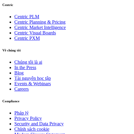
Centric
Centric PLM
Centric Planning & Pricing
Centric Market Intelligence
Centric Visual Boards
Centric PXM
Về chúng tôi
Chúng tôi là ai
In the Press
Blog
Tài nguyên học tập
Events & Webinars
Careers
Compliance
Pháp lý
Privacy Policy
Security and Data Privacy
Chính sách cookie