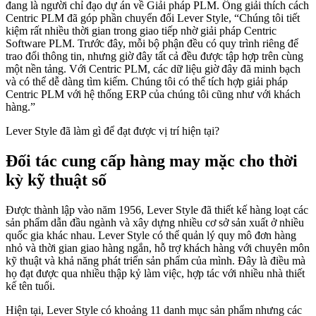
đang là người chỉ đạo dự án về Giải pháp PLM. Ông giải thích cách
Centric PLM đã góp phần chuyển đổi Lever Style, “Chúng tôi tiết
kiệm rất nhiều thời gian trong giao tiếp nhờ giải pháp Centric
Software PLM. Trước đây, mỗi bộ phận đều có quy trình riêng để
trao đổi thông tin, nhưng giờ đây tất cả đều được tập hợp trên cùng
một nền tảng. Với Centric PLM, các dữ liệu giờ đây đã minh bạch
và có thể dễ dàng tìm kiếm. Chúng tôi có thể tích hợp giải pháp
Centric PLM với hệ thống ERP của chúng tôi cũng như với khách
hàng.”
Lever Style đã làm gì để đạt được vị trí hiện tại?
Đối tác cung cấp hàng may mặc cho thời
kỳ kỹ thuật số
Được thành lập vào năm 1956, Lever Style đã thiết kế hàng loạt các
sản phẩm dẫn đầu ngành và xây dựng nhiều cơ sở sản xuất ở nhiều
quốc gia khác nhau. Lever Style có thể quản lý quy mô đơn hàng
nhỏ và thời gian giao hàng ngắn, hỗ trợ khách hàng với chuyên môn
kỹ thuật và khả năng phát triển sản phẩm của mình. Đây là điều mà
họ đạt được qua nhiều thập kỷ làm việc, hợp tác với nhiều nhà thiết
kế tên tuổi.
Hiện tại, Lever Style có khoảng 11 danh mục sản phẩm nhưng các