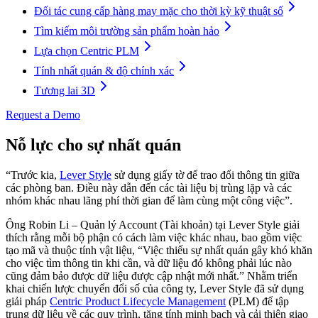
Đối tác cung cấp hàng may mặc cho thời kỳ kỹ thuật số
Tìm kiếm môi trường sản phẩm hoàn hảo
Lựa chọn Centric PLM
Tính nhất quán & độ chính xác
Tương lai 3D
Request a Demo
Nỗ lực cho sự nhất quán
“Trước kia,
Lever Style
sử dụng giấy tờ để trao đổi thông tin giữa
các phòng ban. Điều này dẫn đến các tài liệu bị trùng lặp và các
nhóm khác nhau lãng phí thời gian để làm cùng một công việc”.
Ông Robin Li – Quản lý Account (Tài khoản) tại Lever Style giải
thích rằng mỗi bộ phận có cách làm việc khác nhau, bao gồm việc
tạo mã và thuộc tính vật liệu, “Việc thiếu sự nhất quán gây khó khăn
cho việc tìm thông tin khi cần, và dữ liệu đó không phải lúc nào
cũng đảm bảo được dữ liệu được cập nhật mới nhất.” Nhằm triển
khai chiến lược chuyển đổi số của công ty, Lever Style đã sử dụng
giải pháp
Centric Product Lifecycle Management
(PLM) để tập
trung dữ liệu về các quy trình, tăng tính minh bạch và cải thiện giao