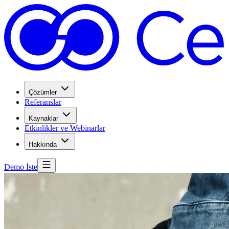
Çözümler
Referanslar
Kaynaklar
Etkinlikler ve Webinarlar
Hakkında
Demo İste