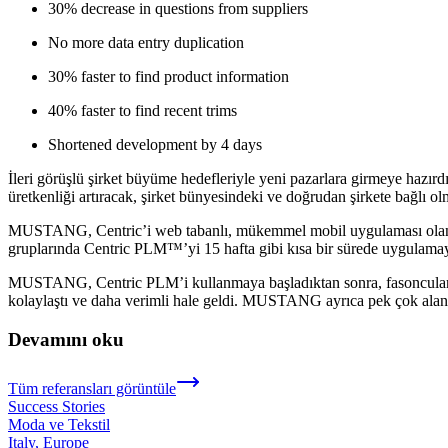
30% decrease in questions from suppliers
No more data entry duplication
30% faster to find product information
40% faster to find recent trims
Shortened development by 4 days
İleri görüşlü şirket büyüme hedefleriyle yeni pazarlara girmeye hazı
üretkenliği artıracak, şirket bünyesindeki ve doğrudan şirkete bağlı olm
MUSTANG, Centric’i web tabanlı, mükemmel mobil uygulaması olan, s
gruplarında Centric PLM™’yi 15 hafta gibi kısa bir sürede uygulama
MUSTANG, Centric PLM’i kullanmaya başladıktan sonra, fasoncularla ça
kolaylaştı ve daha verimli hale geldi. MUSTANG ayrıca pek çok aland
Devamını oku
Tüm referansları görüntüle
Success Stories
Moda ve Tekstil
Italy, Europe