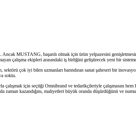
rdı. Ancak MUSTANG, başarılı olmak için ürün yelpazesini genişletmesi
ayan çalışma ekipleri arasındaki iş birliğini geliştirecek yeni bir sistem
ektörü çok iyi bilen uzmanları barındıran sanat şaheseri bir inovas
ya soktu.
lışmak için seçtiği Omnibrand ve tedarikçileriyle çalışmasını hem hız
a zaman kazandığını, maliyetleri büyük oranda düşürdüğünü ve numune ge