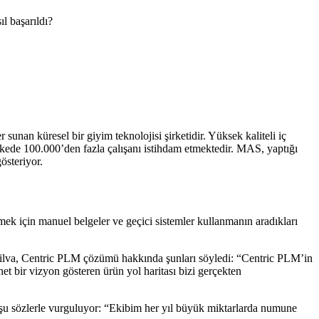
l başarıldı?
unan küresel bir giyim teknolojisi şirketidir. Yüksek kaliteli iç
ülkede 100.000’den fazla çalışanı istihdam etmektedir. MAS, yaptığı
österiyor.
ek için manuel belgeler ve geçici sistemler kullanmanın aradıkları
lva, Centric PLM çözümü hakkında şunları söyledi: “Centric PLM’in
 net bir vizyon gösteren ürün yol haritası bizi gerçekten
 sözlerle vurguluyor: “Ekibim her yıl büyük miktarlarda numune