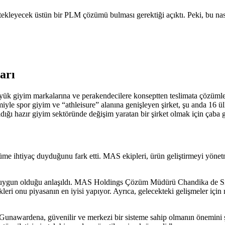
ekleyecek üstün bir PLM çözümü bulması gerektiği açıktı. Peki, bu nası
arı
ük giyim markalarına ve perakendecilere konseptten teslimata çözümler s
miyle spor giyim ve “athleisure” alanına genişleyen şirket, şu anda 16 
dığı hazır giyim sektöründe değişim yaratan bir şirket olmak için çaba g
üme ihtiyaç duyduğunu fark etti. MAS ekipleri, ürün geliştirmeyi yönetm
ok uygun olduğu anlaşıldı. MAS Holdings Çözüm Müdürü Chandika de Si
ekleri onu piyasanın en iyisi yapıyor. Ayrıca, gelecekteki gelişmeler için
wardena, güvenilir ve merkezi bir sisteme sahip olmanın önemini şu