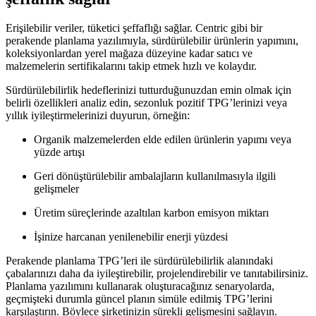
Erişilebilir veriler, tüketici şeffaflığı sağlar. Centric gibi bir
perakende planlama yazılımıyla, sürdürülebilir ürünlerin yapımını,
koleksiyonlardan yerel mağaza düzeyine kadar satıcı ve
malzemelerin sertifikalarını takip etmek hızlı ve kolaydır.
Sürdürülebilirlik hedeflerinizi tutturduğunuzdan emin olmak için
belirli özellikleri analiz edin, sezonluk pozitif TPG’lerinizi veya
yıllık iyileştirmelerinizi duyurun, örneğin:
Organik malzemelerden elde edilen ürünlerin yapımı veya
yüzde artışı
Geri dönüştürülebilir ambalajların kullanılmasıyla ilgili
gelişmeler
Üretim süreçlerinde azaltılan karbon emisyon miktarı
İşinize harcanan yenilenebilir enerji yüzdesi
Perakende planlama TPG’leri ile sürdürülebilirlik alanındaki
çabalarınızı daha da iyileştirebilir, projelendirebilir ve tanıtabilirsiniz.
Planlama yazılımını kullanarak oluşturacağınız senaryolarda,
geçmişteki durumla güncel planın simüle edilmiş TPG’lerini
karşılaştırın. Böylece şirketinizin sürekli gelişmesini sağlayın.