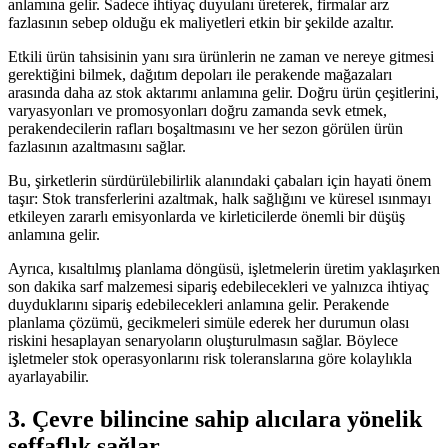
anlamına gelir. Sadece ihtiyaç duyulanı üreterek, firmalar arz
fazlasının sebep olduğu ek maliyetleri etkin bir şekilde azaltır.
Etkili ürün tahsisinin yanı sıra ürünlerin ne zaman ve nereye gitmesi
gerektiğini bilmek, dağıtım depoları ile perakende mağazaları
arasında daha az stok aktarımı anlamına gelir. Doğru ürün çeşitlerini,
varyasyonları ve promosyonları doğru zamanda sevk etmek,
perakendecilerin rafları boşaltmasını ve her sezon görülen ürün
fazlasının azaltmasını sağlar.
Bu, şirketlerin sürdürülebilirlik alanındaki çabaları için hayati önem
taşır: Stok transferlerini azaltmak, halk sağlığını ve küresel ısınmayı
etkileyen zararlı emisyonlarda ve kirleticilerde önemli bir düşüş
anlamına gelir.
Ayrıca, kısaltılmış planlama döngüsü, işletmelerin üretim yaklaşırken
son dakika sarf malzemesi sipariş edebilecekleri ve yalnızca ihtiyaç
duyduklarını sipariş edebilecekleri anlamına gelir. Perakende
planlama çözümü, gecikmeleri simüle ederek her durumun olası
riskini hesaplayan senaryoların oluşturulmasın sağlar. Böylece
işletmeler stok operasyonlarını risk toleranslarına göre kolaylıkla
ayarlayabilir.
3. Çevre bilincine sahip alıcılara yönelik
şeffaflık sağlar