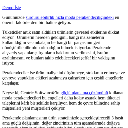
Demo İste
Günümüzde
sürdürülebilirlik hızla moda perakendeciliğindeki
en
önemli faktörlerden biri haline geliyor.
Tüketiciler artık satın aldıkları ürünlerin çevresel etkilerine dikkat
ediyor. Ürünlerin nereden geldiğini, hangi malzemelerin
kullanıldığını ve ambalajın herhangi bir parçasının geri
dönüştürülebilir olup olmadığını bilmek istiyorlar. Perakende
alışveriş yapanlar çalışanların haklarının verilmesini, israfın
azaltılmasını ve bunları takip edebilecekleri şeffaf bir yaklaşımı
istiyor.
Perakendeciler ise ürün maliyetini düşürmeye, stoklarını eritmeye ve
çevreye yaptıkları etkileri azaltmaya çalışırken için çeşitli engellerle
karşılaşır.
Neyse ki, Centric Software
®
’in
güçlü planlama çözümünü
kullanan
moda perakendecileri bu engelleri daha kolay aşarak hem tüketici
taleplerini kârlı bir şekilde karşılıyor, hem de çevre bilincine sahip
müşterileri yeni müşterileri çekiyor.
Perakende planlamasının ürün stratejinizde gerçekleştireceği 3 basit
ama güçlü değişimin, değer zincirinizin tüm aşamalarında doğaya