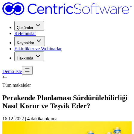
Çözümler
Referanslar
Kaynaklar
Etkinlikler ve Webinarlar
Hakkında
Demo İste
Tüm makaleler
Perakende Planlaması Sürdürülebilirliği
Nasıl Korur ve Teşvik Eder?
16.12.2022
|
4 dakika okuma