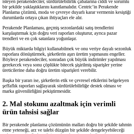
isteyen perakendeciler, sürdürülebilirlik çabalarına ciddi ve sorumlu
bir şekilde yaklaştıklarını kanıtlamalıdır. Centric’in Perakende
Planlama çözümü, moda ve çevreye duyarlı karar vermenin kesiştiği
durumlarda ortaya çıkan ihtiyaçları ele alır.
Perakende Planlaması, geçmiş sezonlardaki satış trendlerini
karşılaştırmak için doğru veri raporları oluşturur, ayrıca pazar
trendleri ve en çok satanlara yoğunlaşır.
Büyük miktarda bilgiyi kullanabilmek ve onu veriye dayalı sezonluk
raporlara dönüştürmek, şirketlerin aşırı üretim yapmasını engeller.
Böylece perakendeciler, sonradan çok büyük indirimler yapılması
gerekecek veya sonu çöplükte bitecek şişirilmiş siparişler yerine
üreticilerine daha doğru üretim siparişleri verebilir.
Başka bir yararı ise, şirketlerin etik ve çevresel etkilerini belgeleyen
şeffaflık raporları sağlayarak sürdürülebilirliğe destek olması ve
marka güvenilirliğini pekiştirmesidir.
2. Mal stokunu azaltmak için verimli
ürün tahsisi sağlar
Bir perakende planlama çözümünün malları doğru bir şekilde tahmin
etme yeteneği, arz ve talebi düzgün bir şekilde dengeleyebileceği