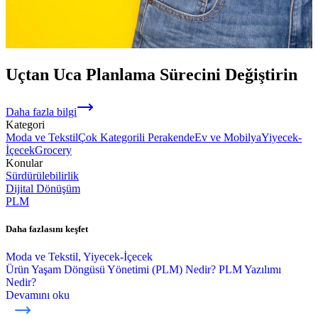
Uçtan Uca Planlama Sürecini Deǧiştirin
Daha fazla bilgi
Kategori
Moda ve Tekstil
Çok Kategorili Perakende
Ev ve Mobilya
Yiyecek-
İçecek
Grocery
Konular
Sürdürülebilirlik
Dijital Dönüşüm
PLM
Daha fazlasını keşfet
Moda ve Tekstil, Yiyecek-İçecek
Ürün Yaşam Döngüsü Yönetimi (PLM) Nedir? PLM Yazılımı
Nedir?
Devamını oku