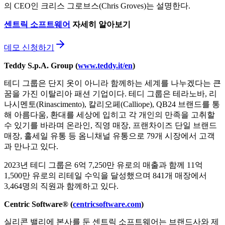
의 CEO인 크리스 그로브스(Chris Groves)는 설명한다.
센트릭
소프트웨어
자세히
알아보기
데모 신청하기
Teddy S.p.A. Group (
www.teddy.it/en
)
테디 그룹은 단지 옷이 아니라 함께하는 세계를 나누겠다는 큰
꿈을 가진 이탈리아 패션 기업이다. 테디 그룹은 테라노바, 리
나시멘토(Rinascimento), 칼리오페(Calliope), QB24 브랜드를 통
해 아름다움, 환대를 세상에 입히고 각 개인의 만족을 고취할
수 있기를 바라며 온라인, 직영 매장, 프랜차이즈 단일 브랜드
매장, 홀세일 유통 등 옴니채널 유통으로 79개 시장에서 고객
과 만나고 있다.
2023년 테디 그룹은 6억 7,250만 유로의 매출과 함께 11억
1,500만 유로의 리테일 수익을 달성했으며 841개 매장에서
3,464명의 직원과 함께하고 있다.
Centric Software® (
centricsoftware.com
)
실리콘 밸리에 본사를 둔 센트릭 소프트웨어는 브랜드사와 제