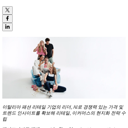
이탈리아
패션
리테일
기업의
리더
, AI
로
경쟁력
있는
가격
및
트렌드
인사이트를
확보해
리테일
,
이커머스의
현지화
전략
수
립