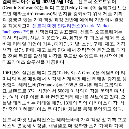
캘리포니아주
캠벨
2025
년
5
월
13
일
– 센트릭 소프트웨어
(Centric Software
®
)는 테디 그룹(Teddy Group)이 플래그십 브랜
드인 테라노바(Terranova)의 입지를 강화하기 위해 제품 기획
과 경쟁력 있는 가격 책정 과정 전반에 데이터 기반 의사결정
을 적용하고자
센트릭 마켓 인텔리전스(Centric Market
Intelligence™)
를 채택했다고 발표했다. 센트릭 소프트웨어는
패션, 럭셔리, 신발, 아웃도어, 홈, 화장품 및 퍼스널 케어 등 소
비재 리테일 기업이 기획, 디자인, 개발, 소싱, 구매, 제조, 가격
책정, 할당, 판매, 재고 보충 단계에서 전략적인 운영으로 디지
털 전환 목표를 달성해 시장을 주도할 수 있도록 혁신적인 엔
터프라이즈 솔루션을 제공한다.
1961년에 설립된 테디 그룹(Teddy S.p.A Group)은 이탈리아 리
미니의 작은 매장에서 시작해 세계적인 패션 리테일 강자로 성
장했다. 테라노바(Terranova)는 1988년 출시된 테디 그룹의 대
표 브랜드로 37개 시장에서 500개 이상의 매장을 운영하며 남
성, 여성, 어린이를 위한 컨템포러리 패션을 선보이고 있다. 오
늘날 테라노바는 리테일 매장, 13개의 직영 이커머스 매장, 성
장 중인 마켓플레이스 등 다양한 채널을 통해 운영되고 있다.
센트릭 마켓 인텔리전스는 테라노바의 가격 책정 및 기획 프로
세스와 연동해 시장별, 채널별로 더 정확한 초기 가격과 가격