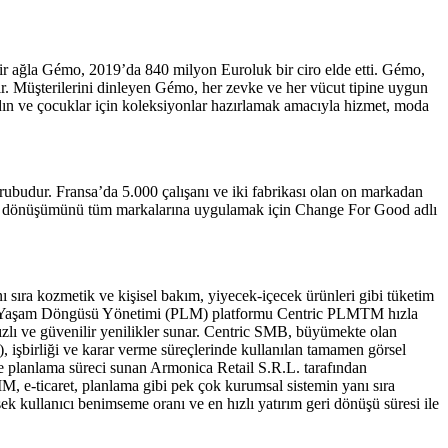
bir ağla Gémo, 2019’da 840 milyon Euroluk bir ciro elde etti. Gémo,
tir. Müşterilerini dinleyen Gémo, her zevke ve her vücut tipine uygun
adın ve çocuklar için koleksiyonlar hazırlamak amacıyla hizmet, moda
grubudur. Fransa’da 5.000 çalışanı ve iki fabrikası olan on markadan
mlu dönüşümünü tüm markalarına uygulamak için Change For Good adlı
 sıra kozmetik ve kişisel bakım, yiyecek-içecek ürünleri gibi tüketim
Ürün Yaşam Döngüsü Yönetimi (PLM) platformu Centric PLMTM hızla
a hızlı ve güvenilir yenilikler sunar. Centric SMB, büyümekte olan
, işbirliği ve karar verme süreçlerinde kullanılan tamamen görsel
de planlama süreci sunan Armonica Retail S.R.L. tarafından
, e-ticaret, planlama gibi pek çok kurumsal sistemin yanı sıra
k kullanıcı benimseme oranı ve en hızlı yatırım geri dönüşü süresi ile