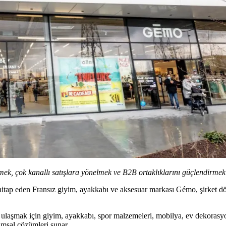
k, çok kanallı satışlara yönelmek ve B2B ortaklıklarını güçlendirmek iç
 hitap eden Fransız giyim, ayakkabı ve aksesuar markası Gémo, şirket 
ne ulaşmak için giyim, ayakkabı, spor malzemeleri, mobilya, ev dekorasy
umsal çözümleri sunar.