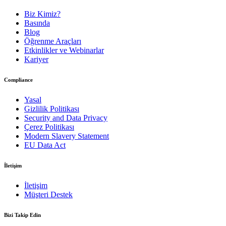
Biz Kimiz?
Basında
Blog
Öğrenme Araçları
Etkinlikler ve Webinarlar
Kariyer
Compliance
Yasal
Gizlilik Politikası
Security and Data Privacy
Çerez Politikası
Modern Slavery Statement
EU Data Act
İletişim
İletişim
Müşteri Destek
Bizi Takip Edin