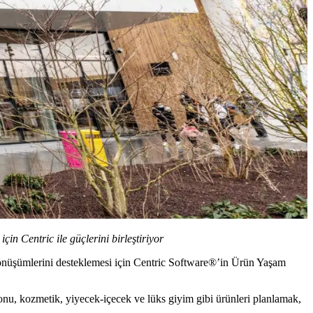
in Centric ile güçlerini birleştiriyor
dönüşümlerini desteklemesi için Centric Software®’in Ürün Yaşam
onu, kozmetik, yiyecek-içecek ve lüks giyim gibi ürünleri planlamak,