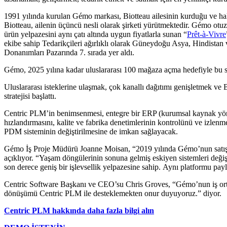
1991 yılında kurulan Gémo markası, Biotteau ailesinin kurduğu ve ha
Biotteau, ailenin üçüncü nesli olarak şirketi yürütmektedir. Gémo otuzu
ürün yelpazesini aynı çatı altında uygun fiyatlarla sunan “
Prêt-à-Vivre
ekibe sahip Tedarikçileri ağırlıklı olarak Güneydoğu Asya, Hindistan
Donanımları Pazarında 7. sırada yer aldı.
Gémo, 2025 yılına kadar uluslararası 100 mağaza açma hedefiyle bu 
Uluslararası isteklerine ulaşmak, çok kanallı dağıtımı genişletmek ve 
stratejisi başlattı.
Centric PLM’in benimsenmesi, entegre bir ERP (kurumsal kaynak yönet
hızlandırmasını, kalite ve fabrika denetimlerinin kontrolünü ve izlenm
PDM sisteminin değiştirilmesine de imkan sağlayacak.
Gémo İş Proje Müdürü Joanne Moisan, “2019 yılında Gémo’nun satış yö
açıklıyor. “Yaşam döngülerinin sonuna gelmiş eskiyen sistemleri değiş
son derece geniş bir işlevsellik yelpazesine sahip. Aynı platformu pay
Centric Software Başkanı ve CEO’su Chris Groves, “Gémo’nun iş orta
dönüşümü Centric PLM ile desteklemekten onur duyuyoruz.” diyor.
Centric PLM hakkında daha fazla bilgi alın