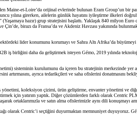
len Maine-et-Loire’da orijinal evlerinde bulunan Eram Group’un bir p
ncu yılına girerken, ailelerin günlük hayatını iyileştirme ilkeleri doğrul
” (Yaşamaya hazır) grup stratejisini başlattı. Yaklaşık 840 milyon Euro
 ve Çin’de, birazı da Fransa’da ve Akdeniz Havzası yakınında bulunmakt
sektördeki lider konumunu korumayı ve Sahra Altı Afrika’da büyümeyi 
B2B iş birliğini daha da geliştirmek isteyen Gémo, 2019 yılında teknoloj
imi) sisteminin kurulumunu da içeren bu stratejinin merkezinde yer al
esini artırmasını, ayrıca tedarikçileri ve saha ofislerini donatmasını be
netimi, koleksiyon çizimi, ürün geliştirme, envanter yönetimi ve diğer
tirmek için yatırım yaptık. Diğer çözümlerden farklı olarak Centric PLM,
laşarak ortaklarımızla ve satın alma ofislerimizle aynı dili konuşmayı a
ğı olarak Centric’i seçtiğini duyurmaktan memnuniyet duyuyoruz. Gémo