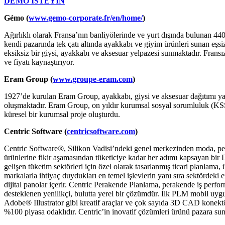
DEMO İSTEYİN
Gémo (
www.gemo-corporate.fr/en/home/
)
Ağırlıklı olarak Fransa’nın banliyölerinde ve yurt dışında bulunan 44
kendi pazarında tek çatı altında ayakkabı ve giyim ürünleri sunan eşsi
eksiksiz bir giysi, ayakkabı ve aksesuar yelpazesi sunmaktadır. Frans
ve fiyatı kaynaştırıyor.
Eram Group (
www.groupe-eram.com
)
1927’de kurulan Eram Group, ayakkabı, giysi ve aksesuar dağıtımı yapa
oluşmaktadır. Eram Group, on yıldır kurumsal sosyal sorumluluk (KS
küresel bir kurumsal proje oluşturdu.
Centric Software (
centricsoftware.com
)
Centric Software®, Silikon Vadisi’ndeki genel merkezinden moda, perak
ürünlerine fikir aşamasından tüketiciye kadar her adımı kapsayan b
gelişen tüketim sektörleri için özel olarak tasarlanmış ticari planlama,
markalarla ihtiyaç duydukları en temel işlevlerin yanı sıra sektördeki
dijital panolar içerir. Centric Perakende Planlama, perakende iş perf
desteklenen yenilikçi, bulutta yerel bir çözümdür. İlk PLM mobil uyg
Adobe® Illustrator gibi kreatif araçlar ve çok sayıda 3D CAD konektör
%100 piyasa odaklıdır. Centric’in inovatif çözümleri ürünü pazara sunma