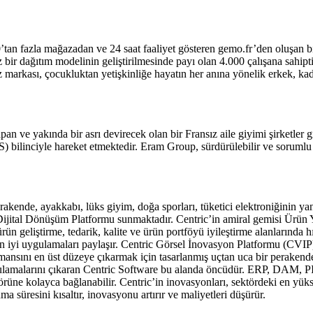
0’tan fazla mağazadan ve 24 saat faaliyet gösteren gemo.fr’den oluşan 
z bir dağıtım modelinin geliştirilmesinde payı olan 4.000 çalışana sahip
ız markası, çocukluktan yetişkinliğe hayatın her anına yönelik erkek, k
n ve yakında bir asrı devirecek olan bir Fransız aile giyimi şirketler 
S) bilinciyle hareket etmektedir. Eram Group, sürdürülebilir ve soru
ende, ayakkabı, lüks giyim, doğa sporları, tüketici elektroniğinin yanı
ir Dijital Dönüşüm Platformu sunmaktadır. Centric’in amiral gemisi 
 ürün geliştirme, tedarik, kalite ve ürün portföyü iyileştirme alanlarınd
 en iyi uygulamaları paylaşır. Centric Görsel İnovasyon Platformu (CVIP)
ormansını en üst düzeye çıkarmak için tasarlanmış uçtan uca bir peraken
ulamalarını çıkaran Centric Software bu alanda öncüdür. ERP, DAM, PIM
üne kolayca bağlanabilir. Centric’in inovasyonları, sektördeki en yükse
 süresini kısaltır, inovasyonu artırır ve maliyetleri düşürür.