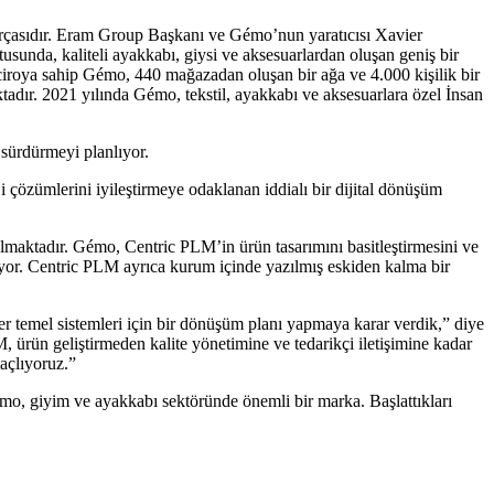
arçasıdır. Eram Group Başkanı ve Gémo’nun yaratıcısı Xavier
tusunda, kaliteli ayakkabı, giysi ve aksesuarlardan oluşan geniş bir
 ciroya sahip Gémo, 440 mağazadan oluşan bir ağa ve 4.000 kişilik bir
adır. 2021 yılında Gémo, tekstil, ayakkabı ve aksesuarlara özel İnsan
sürdürmeyi planlıyor.
i çözümlerini iyileştirmeye odaklanan iddialı bir dijital dönüşüm
maktadır. Gémo, Centric PLM’in ürün tasarımını basitleştirmesini ve
kliyor. Centric PLM ayrıca kurum içinde yazılmış eskiden kalma bir
 temel sistemleri için bir dönüşüm planı yapmaya karar verdik,” diye
 ürün geliştirmeden kalite yönetimine ve tedarikçi iletişimine kadar
maçlıyoruz.”
, giyim ve ayakkabı sektöründe önemli bir marka. Başlattıkları