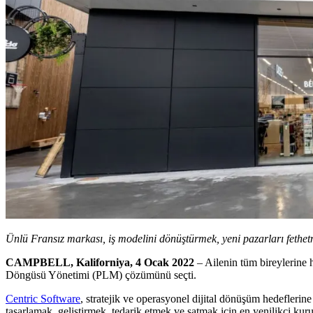
Ünlü Fransız markası, iş modelini dönüştürmek, yeni pazarları fethetme
CAMPBELL, Kaliforniya, 4 Ocak 2022
– Ailenin tüm bireylerine
Döngüsü Yönetimi (PLM) çözümünü seçti.
Centric Software
, stratejik ve operasyonel dijital dönüşüm hedefleri
tasarlamak, geliştirmek, tedarik etmek ve satmak için en yenilikçi kur