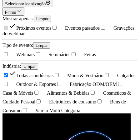
Selecionar localização
Filtros
Mostrar apenas
:
Limpar
Próximos eventos
Eventos passados
Gravações
do webinar
Tipo de evento
:
Limpar
Webinars
Seminários
Feiras
Indústria
:
Limpar
Todas as indústrias
Moda & Vestuário
Calçados
Outdoor & Esportes
Fabricação ODM/OEM
Casa & Móveis
Alimentos & Bebidas
Cosméticos &
Cuidado Pessoal
Eletrônicos de consumo
Bens de
Consumo
Varejo Multi Categoria