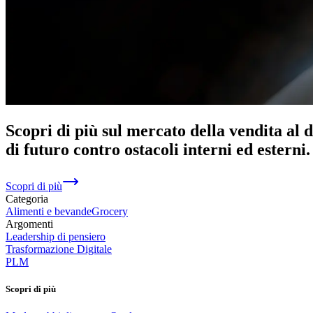
Scopri di più sul mercato della vendita al 
di futuro contro ostacoli interni ed esterni
Scopri di più
Categoria
Alimenti e bevande
Grocery
Argomenti
Leadership di pensiero
Trasformazione Digitale
PLM
Scopri di più