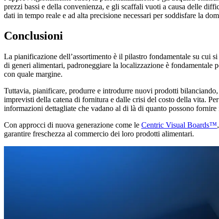
prezzi bassi e della convenienza, e gli scaffali vuoti a causa delle diffic
dati in tempo reale e ad alta precisione necessari per soddisfare la d
Conclusioni
La pianificazione dell’assortimento è il pilastro fondamentale su cui si 
di generi alimentari, padroneggiare la localizzazione è fondamentale p
con quale margine.
Tuttavia, pianificare, produrre e introdurre nuovi prodotti bilanciando
imprevisti della catena di fornitura e dalle crisi del costo della vita. 
informazioni dettagliate che vadano al di là di quanto possono fornire i
Con approcci di nuova generazione come le
Centric Visual Boards™
garantire freschezza al commercio dei loro prodotti alimentari.