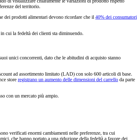
ado di visualizzare chiaramente le variazioni di prodotto rispetto
ferenze del territorio.
one dei prodotti alimentari devono ricordare che il
40% dei consumatori
n cui la fedeltà dei clienti sta diminuendo.
suoi unici concorrenti, dato che le abitudini di acquisto stanno
scount ad assortimento limitato (LAD) con solo 600 articoli di base.
ence store
registrano un aumento delle dimensioni del carrello
da parte
passo con un mercato più ampio.
 sono verificati enormi cambiamenti nelle preferenze, tra cui
ici, che hanno portato a una riduzione della fedeltà a favore dei