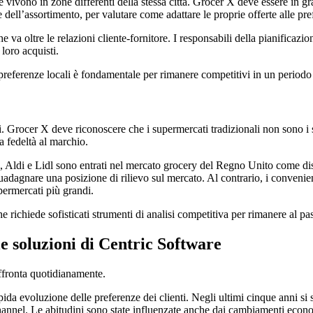
e vivono in zone differenti della stessa città. Grocer X deve essere in gr
e dell’assortimento, per valutare come adattare le proprie offerte alle pre
 va oltre le relazioni cliente-fornitore. I responsabili della pianificazi
 loro acquisti.
preferenze locali è fondamentale per rimanere competitivi in un periodo i
ti. Grocer X deve riconoscere che i supermercati tradizionali non sono i 
 fedeltà al marchio.
al, Aldi e Lidl sono entrati nel mercato grocery del Regno Unito come di
 guadagnare una posizione di rilievo sul mercato. Al contrario, i conveni
permercati più grandi.
e richiede sofisticati strumenti di analisi competitiva per rimanere al 
le soluzioni di Centric Software
affronta quotidianamente.
apida evoluzione delle preferenze dei clienti. Negli ultimi cinque anni si
hannel. Le abitudini sono state influenzate anche dai cambiamenti econom