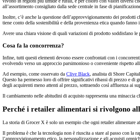
vivono in regioni più umide e rurali, e per coloro con valori diversi ch
all’assortimento consigliato dalla sede centrale in fase di pianificazion
Inoltre, c’è anche la questione dell’approvvigionamento dei prodotti che
tiene conto della sostenibilità e della provenienza etica quando fanno i
Avere una chiara visione di quali variazioni di prodotto soddisfano le 
Cosa fa la concorrenza?
Infine, tutti questi elementi devono essere confrontati con i concorren
evolvendo verso un approccio parsimonioso o conveniente rispetto alla
Ad esempio, come osservato da
Clive Black
, analista di Shore Capit
Questo ha permesso loro di offrire significativi ribassi di prezzo e di
degli acquirenti meno attenti al prezzo, sottraendo così affluenza ai su
Il cambiamento nelle abitudini di acquisto rappresenta una minaccia ch
Perché i retailer alimentari si rivolgono al
La storia di Grocer X è solo un esempio che ogni retailer alimentare 
Il problema è che la tecnologia non è riuscita a stare al passo con la r
l’approvvigionamento etico, la personalizzazione e gli acquisti omnic